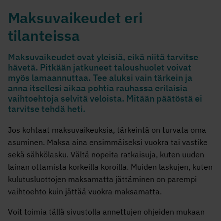
Maksuvaikeudet eri
tilanteissa
Maksuvaikeudet ovat yleisiä, eikä niitä tarvitse
hävetä. Pitkään jatkuneet taloushuolet voivat
myös lamaannuttaa. Tee aluksi vain tärkein ja
anna itsellesi aikaa pohtia rauhassa erilaisia
vaihtoehtoja selvitä veloista. Mitään päätöstä ei
tarvitse tehdä heti.
Jos kohtaat maksuvaikeuksia, tärkeintä on turvata oma
asuminen. Maksa aina ensimmäiseksi vuokra tai vastike
sekä sähkölasku. Vältä nopeita ratkaisuja, kuten uuden
lainan ottamista korkeilla koroilla. Muiden laskujen, kuten
kulutusluottojen maksamatta jättäminen on parempi
vaihtoehto kuin jättää vuokra maksamatta.
Voit toimia tällä sivustolla annettujen ohjeiden mukaan