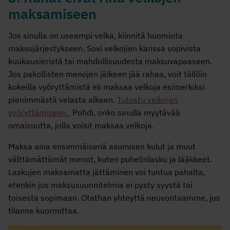
maksamiseen
Jos sinulla on useampi velka, kiinnitä huomiota
maksujärjestykseen. Sovi velkojien kanssa sopivista
kuukausieristä tai mahdollisuudesta maksuvapaaseen.
Jos pakollisten menojen jälkeen jää rahaa, voit tällöin
kokeilla vyöryttämistä eli maksaa velkoja esimerkiksi
pienimmästä velasta alkaen.
Tutustu velkojen
vyöryttämiseen.
Pohdi, onko sinulla myytävää
omaisuutta, jolla voisit maksaa velkoja.
Maksa aina ensimmäisenä asumisen kulut ja muut
välttämättömät menot, kuten puhelinlasku ja lääkkeet.
Laskujen maksamatta jättäminen voi tuntua pahalta,
etenkin jos maksusuunnitelmia ei pysty syystä tai
toisesta sopimaan. Otathan yhteyttä neuvontaamme, jos
tilanne kuormittaa.