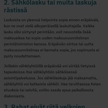
2. Sähkölasku tai muita laskuja
rästissä
Laskuista on yleensä helpointa sopia ennen eräpäivää,
kun ne ovat vielä alkuperäisellä laskuttajalla. Vaikka
lasku olisi siirtynyt perintään, voit neuvotella lisää
maksuaikaa tai sopia uuden maksusuunnitelman
perintätoimiston kanssa. Eräpäivän siirtoa tai uutta
maksusuunnitelmaa ei kannata sopia, jos sopimusta ei
pysty noudattamaan.
Joillakin sähköyhtiöillä eräpäivää voi siirtää tietyissä
tapauksissa itse sähköyhtiön sähköisessä
asiointipalvelussa. Jos sähkölaskuja jää maksamatta,
sähköyhtiö voi katkaista sähköt. Hae tarvittaessa Kelan
etuuksia tai selvitä, voitko saada apua paikallisesta
diakoniasta.
3. Rahat eivät riitä velkojen