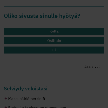
Oliko sivusta sinulle hyötyä?
Kyllä
Osittain
Ei
Jaa sivu:
Selviydy veloistasi
Maksuhäiriömerkintä
Perinnän ja ulosoton eteneminen