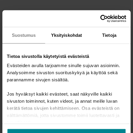
4. Etkö saa enää uutta lainaa
velkojen maksamiseen ?
Suostumus
Yksityiskohdat
Tietoja
Kun uutta luottoa ei enää saa, se pysäyttää miettimään
muita keinoja selviytyä tilanteesta. Joskus velkojen
päästäminen ulosottoon voi vähentää kuormitusta ja
Tietoa sivustolla käytetyistä evästeistä
vapauttaa rahaa arjen menoihin.
Lue lisää velkojen
maksamisesta ulosoton kautta.
Ulosotto voi olla myös
Evästeiden avulla tarjoamme sinulle sujuvan asioinnin.
Analysoimme sivuston suorituskykyä ja käyttöä sekä
välivaiheena esimerkiksi ennen Takuusäätiön takaamaa
parannamme sivujen sisältöä.
pankkilainaa tai yksityishenkilön velkajärjestelyä.
5. Velat ovat ulosotossa
Jos hyväksyt kaikki evästeet, saat näkyville kaikki
sivuston toiminnot, kuten videot, ja annat meille luvan
Velkoja voi maksaa myös ulosoton kautta. Jos velat ovat
kerätä tietoa sivujen kehittämiseen. Osa evästeistä on
ulosotossa eikä jäljelle jäävä raha riitä elämiseen, sinulla
välttämättömiä, jotta sivustomme toimii luotettavasti ja
voi olla mahdollisuus saada toimeentulotukea Kelasta.
turvallisesti.
Kysy myös ulosoton helpotuksista omalta