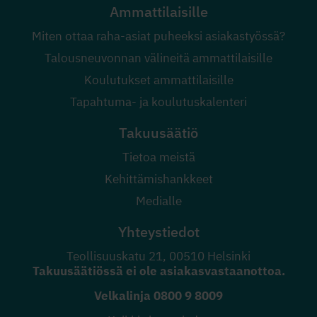
Ammattilaisille
Miten ottaa raha-asiat puheeksi asiakastyössä?
Talousneuvonnan välineitä ammattilaisille
Koulutukset ammattilaisille
Tapahtuma- ja koulutuskalenteri
Takuusäätiö
Tietoa meistä
Kehittämishankkeet
Medialle
Yhteystiedot
Teollisuuskatu 21, 00510 Helsinki
Takuusäätiössä ei ole asiakasvastaanottoa.
Velkalinja
0800 9 8009