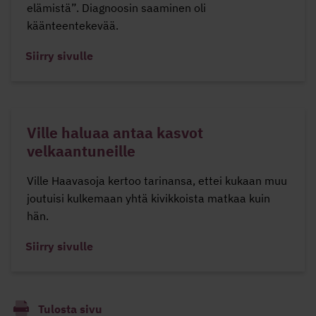
elämistä”. Diagnoosin saaminen oli
käänteentekevää.
Siirry sivulle
Ville haluaa antaa kasvot
velkaantuneille
Ville Haavasoja kertoo tarinansa, ettei kukaan muu
joutuisi kulkemaan yhtä kivikkoista matkaa kuin
hän.
Siirry sivulle
Tulosta sivu