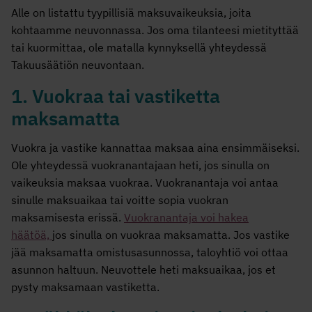
Alle on listattu tyypillisiä maksuvaikeuksia, joita
kohtaamme neuvonnassa. Jos oma tilanteesi mietityttää
tai kuormittaa, ole matalla kynnyksellä yhteydessä
Takuusäätiön neuvontaan.
1. Vuokraa tai vastiketta
maksamatta
Vuokra ja vastike kannattaa maksaa aina ensimmäiseksi.
Ole yhteydessä vuokranantajaan heti, jos sinulla on
vaikeuksia maksaa vuokraa. Vuokranantaja voi antaa
sinulle maksuaikaa tai voitte sopia vuokran
maksamisesta erissä.
Vuokranantaja voi hakea
häätöä,
jos sinulla on vuokraa maksamatta. Jos vastike
jää maksamatta omistusasunnossa, taloyhtiö voi ottaa
asunnon haltuun. Neuvottele heti maksuaikaa, jos et
pysty maksamaan vastiketta.