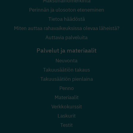
Maksuhäiriömerkintä
Perinnän ja ulosoton eteneminen
Tietoa häädöstä
Miten auttaa rahavaikeuksissa olevaa läheistä?
Auttavia palveluita
Palvelut ja materiaalit
Neuvonta
Takuusäätiön takaus
Takuusäätiön pienlaina
Penno
Materiaalit
Verkkokurssit
Laskurit
Testit