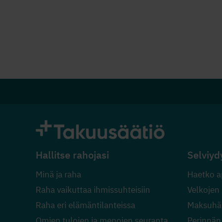
Hallitse rahojasi
Selviyd
Minä ja raha
Haetko a
Raha vaikuttaa ihmissuhteisiin
Velkojen
Raha eri elämäntilanteissa
Maksuhäi
Omien tulojen ja menojen seuranta
Perinnän