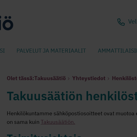
Vel
SI
PALVELUT JA MATERIAALIT
AMMATTILAISI
Olet tässä:
Takuusäätiö
Yhteystiedot
Henkilöst
Takuusäätiön henkilös
Henkilökuntamme sähköpostiosoitteet ovat muotoa e
on sama kuin
Takuusäätiön.