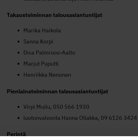
Takaustoiminnan talousasiantuntijat
Marika Haikola
Sanna Korpi
Disa Palmroos-Aalto
Marjut Puputti
Henriikka Nenonen
Pienlainatoiminnan talousasiantuntijat
Virpi Muilu, 050 566 1930
luotonvalvonta Hanna Ollakka, 09 6126 3424
Perintä