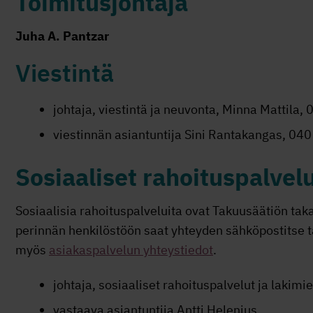
Toimitusjohtaja
Juha A. Pantzar
Viestintä
johtaja, viestintä ja neuvonta, Minna Mattila
viestinnän asiantuntija Sini Rantakangas, 0
Sosiaaliset rahoituspalvel
Sosiaalisia rahoituspalveluita ovat Takuusäätiön tak
perinnän henkilöstöön saat yhteyden sähköpostitse 
myös
asiakaspalvelun yhteystiedot
.
johtaja, sosiaaliset rahoituspalvelut ja laki
vastaava asiantuntija Antti Helenius