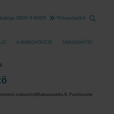
kalinja 0800 9 8009
Yhteystiedot
LLE
AJANKOHTAISTA
TAKUUSÄÄTIÖ
ö
tö
tunimi.sukunimi@takuusaatio.fi. Postiosoite