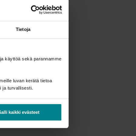
Tietoja
, 040 545 6569
ä ja käyttöä sekä parannamme
-Hussi (vanhempainvapaalla)
meille luvan kerätä tietoa
 ja turvallisesti.
Salli kaikki evästeet
kkanen, 050 599 6305