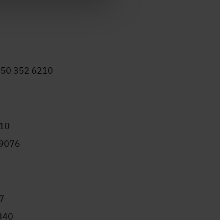
, 050 352 6210
210
 9076
27
 340