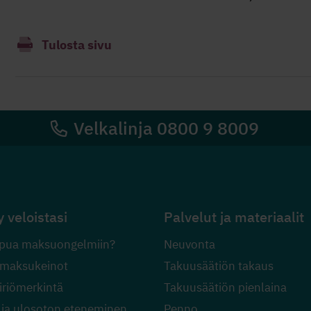
Tulosta sivu
Velkalinja 0800 9 8009
y veloistasi
Palvelut ja materiaalit
pua maksuongelmiin?
Neuvonta
 maksukeinot
Takuusäätiön takaus
riömerkintä
Takuusäätiön pienlaina
 ja ulosoton eteneminen
Penno