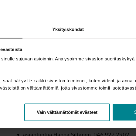
va. vastaava asiantuntija Ella Vuorinen
perinta@takuusaatio.fi.
Yksityiskohdat
Neuvonta
 evästeistä
johtaja, viestintä ja neuvonta, Minna Mattila
 sinulle sujuvan asioinnin. Analysoimme sivuston suorituskyky
vastaava asiantuntija Henri Hölttä
talousneuvonnan asiantuntija Jenni Lindfors
 saat näkyville kaikki sivuston toiminnot, kuten videot, ja annat 
ästeistä on välttämättömiä, jotta sivustomme toimii luotettavasti
neuvonnan asiantuntija Mervi Ahola
Koulutukset ja verkostotyö
Vain välttämättömät evästeet
johtaja, koulutukset ja verkostot, Minna Mar
asiantuntija Hanna Siltanen, 046 922 2902