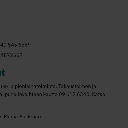
, 040 545 6569
40 4872559
ut
aus- ja pienlainatoiminta. Takaustoimen ja
tai puhelinvaihteen kautta 09 612 6340. Katso
mies Minna Backman