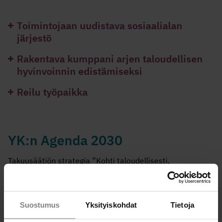
Toimintojaan uudistava sosiaalialan
järjestö
Rakentava kumppani arjen taloudellisen
hyvinvoinnin edistämiseksi
Reilu työpaikka
YK:n Agenda 2030
Takuusäätiön strategia ”Kohti taloudellisesti,
sosiaalisesti ja ekologisesti oikeudenmukaista
yhteiskuntaa” edistää omalta osaltaan YK:n Agenda
2030 -tavoitteiden saavuttamista.
Suostumus
Yksityiskohdat
Tietoja
Takuusäätiön työn kannalta merkittävimmät tavoitteet