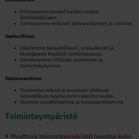
Kohtaamme ihmiset heidän omista
lähtökohdistaan.
Tunnistamme erilaiset elämäntilanteet ja valinnat.
Vastuullinen
Edistämme taloudellisesti, sosiaalisesti ja
ekologisesti kestäviä toimintatapoja.
Varmistamme riittävän osaamisen ja
toimintakykymme.
Vastavuoroinen
Toimimme reilusti ja avoimesti yhdessä
taloudellisen hyvinvoinnin rakentumiseksi.
Opimme asiakkaitamme ja kumppaneiltamme.
Toimintaympäristö
Muuttuva toimintaympäristö haastaa koko