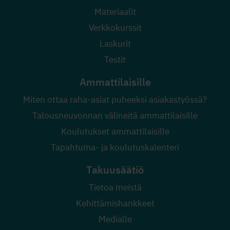
Materiaalit
Verkkokurssit
Laskurit
Testit
Ammattilaisille
Miten ottaa raha-asiat puheeksi asiakastyössä?
Talousneuvonnan välineitä ammattilaisille
Koulutukset ammattilaisille
Tapahtuma- ja koulutuskalenteri
Takuusäätiö
Tietoa meistä
Kehittämishankkeet
Medialle