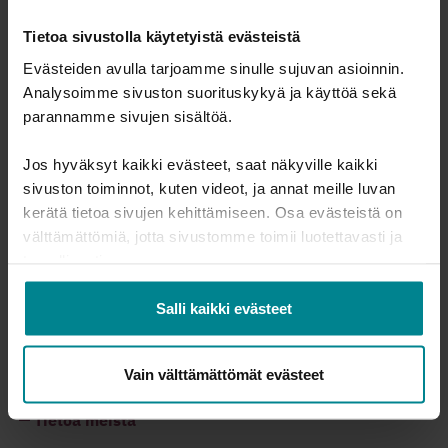
ovat:
Tietoa sivustolla käytetyistä evästeistä
Ei köyhyyttä
Evästeiden avulla tarjoamme sinulle sujuvan asioinnin.
Terveyttä ja hyvinvointia
Analysoimme sivuston suorituskykyä ja käyttöä sekä
Hyvä koulutus
Sukupuolten tasa-arvo
parannamme sivujen sisältöä.
Eriarvoisuuden vähentäminen
Kestävät kaupungit ja yhteisöt
Jos hyväksyt kaikki evästeet, saat näkyville kaikki
Vastuullista kuluttamista
Rauha, oikeudenmukaisuus ja hyvä hallinto
sivuston toiminnot, kuten videot, ja annat meille luvan
kerätä tietoa sivujen kehittämiseen. Osa evästeistä on
Tulosta sivu
välttämättömiä, jotta sivustomme toimii luotettavasti ja
turvallisesti.
Jaa sivu:
Salli kaikki evästeet
Vain välttämättömät evästeet
Takuusäätiö
Tietoa meistä