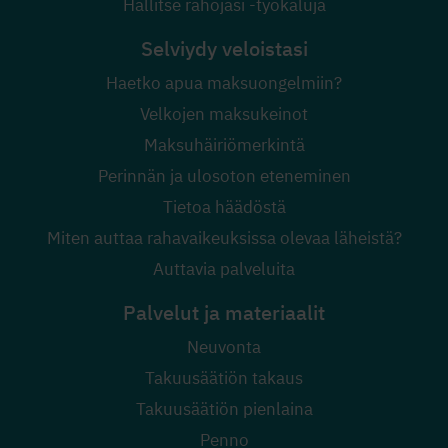
Hallitse rahojasi -työkaluja
Selviydy veloistasi
Haetko apua maksuongelmiin?
Velkojen maksukeinot
Maksuhäiriömerkintä
Perinnän ja ulosoton eteneminen
Tietoa häädöstä
Miten auttaa rahavaikeuksissa olevaa läheistä?
Auttavia palveluita
Palvelut ja materiaalit
Neuvonta
Takuusäätiön takaus
Takuusäätiön pienlaina
Penno