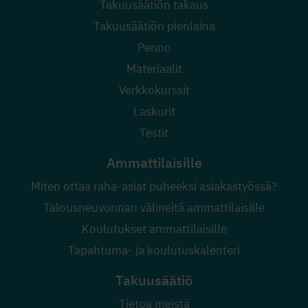
Takuusäätiön takaus
Takuusäätiön pienlaina
Penno
Materiaalit
Verkkokurssit
Laskurit
Testit
Ammattilaisille
Miten ottaa raha-asiat puheeksi asiakastyössä?
Talousneuvonnan välineitä ammattilaisille
Koulutukset ammattilaisille
Tapahtuma- ja koulutuskalenteri
Takuusäätiö
Tietoa meistä