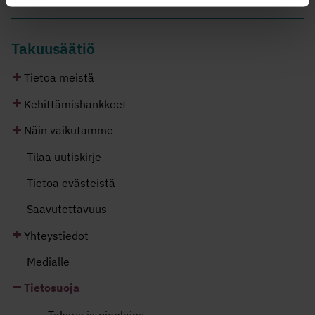
Takuusäätiö
Tietoa meistä
Kehittämishankkeet
Näin vaikutamme
Tilaa uutiskirje
Tietoa evästeistä
Saavutettavuus
Yhteystiedot
Medialle
Tietosuoja
Takaus ja pienlaina