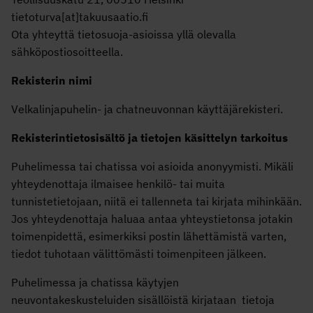
tietoturva[at]takuusaatio.fi
Ota yhteyttä tietosuoja-asioissa yllä olevalla
sähköpostiosoitteella.
Rekisterin nimi
Velkalinjapuhelin- ja chatneuvonnan käyttäjärekisteri.
Rekisterintietosisältö ja tietojen käsittelyn tarkoitus
Puhelimessa tai chatissa voi asioida anonyymisti. Mikäli
yhteydenottaja ilmaisee henkilö- tai muita
tunnistetietojaan, niitä ei tallenneta tai kirjata mihinkään.
Jos yhteydenottaja haluaa antaa yhteystietonsa jotakin
toimenpidettä, esimerkiksi postin lähettämistä varten,
tiedot tuhotaan välittömästi toimenpiteen jälkeen.
Puhelimessa ja chatissa käytyjen
neuvontakeskusteluiden sisällöistä kirjataan tietoja