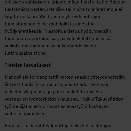
erilliseen sähköiseen järjestelmään tilasto- ja ilmiötiedon
tuottamista varten. Henkilö- tai muita tunnistetietoja ei
kirjata koskaan. Yksittäisten yhteydenottajien
tunnistaminen ei ole mahdollista aineistoa
hyödynnettäessä. Tilastoitua tietoa hyödynnetään
toiminnan raportoinnissa, palvelunkehittämisessä,
vaikuttamistoiminnassa sekä mahdollisesti
tutkimusaineistona.
Tietojen luovutukset
Mahdollisia toimenpiteitä varten saadut yhteydenottajiin
liittyvät henkilö- tai muut tunnistetiedot ovat vain
palvelun ylläpidosta ja palvelun kehittämisestä
vastaavien työntekijöiden hallussa. Kaikki Takuusäätiön
työntekijät allekirjoittavat asiakastyötä koskevan
vaitiolosopimuksen.
Puhelin- ja chatyhteydenottoja sekä keskustelujen