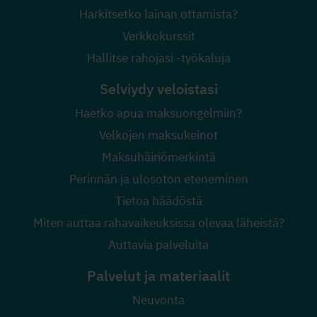
Harkitsetko lainan ottamista?
Verkkokurssit
Hallitse rahojasi -työkaluja
Selviydy veloistasi
Haetko apua maksuongelmiin?
Velkojen maksukeinot
Maksuhäiriömerkintä
Perinnän ja ulosoton eteneminen
Tietoa häädöstä
Miten auttaa rahavaikeuksissa olevaa läheistä?
Auttavia palveluita
Palvelut ja materiaalit
Neuvonta