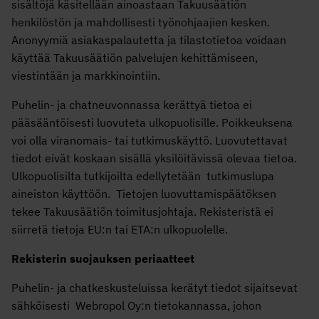
sisältöjä käsitellään ainoastaan Takuusäätiön
henkilöstön ja mahdollisesti työnohjaajien kesken.
Anonyymiä asiakaspalautetta ja tilastotietoa voidaan
käyttää Takuusäätiön palvelujen kehittämiseen,
viestintään ja markkinointiin.
Puhelin- ja chatneuvonnassa kerättyä tietoa ei
pääsääntöisesti luovuteta ulkopuolisille. Poikkeuksena
voi olla viranomais- tai tutkimuskäyttö. Luovutettavat
tiedot eivät koskaan sisällä yksilöitävissä olevaa tietoa.
Ulkopuolisilta tutkijoilta edellytetään tutkimuslupa
aineiston käyttöön. Tietojen luovuttamispäätöksen
tekee Takuusäätiön toimitusjohtaja. Rekisteristä ei
siirretä tietoja EU:n tai ETA:n ulkopuolelle.
Rekisterin suojauksen periaatteet
Puhelin- ja chatkeskusteluissa kerätyt tiedot sijaitsevat
sähköisesti Webropol Oy:n tietokannassa, johon