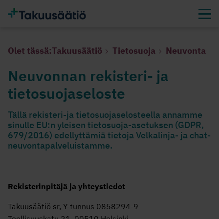
Olet tässä:
Takuusäätiö
Tietosuoja
Neuvonta
Neuvonnan rekisteri- ja
tietosuojaseloste
Tällä rekisteri-ja tietosuojaselosteella annamme
sinulle EU:n yleisen tietosuoja-asetuksen (GDPR,
679/2016) edellyttämiä tietoja Velkalinja- ja chat-
neuvontapalveluistamme.
Rekisterinpitäjä ja yhteystiedot
Takuusäätiö sr, Y-tunnus 0858294-9
Teollisuuskatu 21, 00510 Helsinki