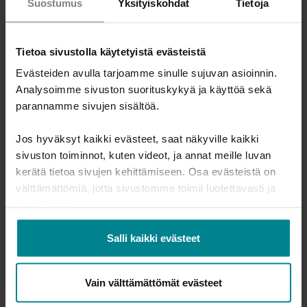
Suostumus
Yksityiskohdat
Tietoja
yksilöitäviä tietoja ei kerätä. Siten yksittäisten
henkilöiden yhteydenottoja tai keskusteluja ei voida
jäljittää.
Tietoa sivustolla käytetyistä evästeistä
Oikeus vaatia tiedon korjaamista ja muut
Evästeiden avulla tarjoamme sinulle sujuvan asioinnin.
henkilötietojen käsittelyyn liittyvät oikeudet
Analysoimme sivuston suorituskykyä ja käyttöä sekä
parannamme sivujen sisältöä.
Anonyymiä aineistoa ei ole mahdollista korjata tai
tarkastella, eikä siitä voida poistaa tietoja, koska
Jos hyväksyt kaikki evästeet, saat näkyville kaikki
tunnistettavaa tai yksilöitävää tietoa ei kerätä.
sivuston toiminnot, kuten videot, ja annat meille luvan
Yksittäisten henkilöiden yhteydenottoja tai keskusteluja
kerätä tietoa sivujen kehittämiseen. Osa evästeistä on
ei voida jäljittää.
välttämättömiä, jotta sivustomme toimii luotettavasti ja
turvallisesti.
Seloste on päivitetty 20.3.2026
Salli kaikki evästeet
Tulosta sivu
Vain välttämättömät evästeet
Jaa sivu: