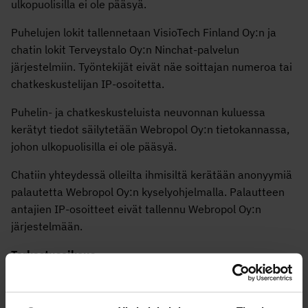
ulkopuolisilla ei ole pääsyä.
Puhelujen lokit tallennetaan VisioTech Finland Oy:n ja
chatin lokit Terveystalo Oy:n Ninchat-palvelun
järjestelmiin. Työntekijät eivät näe soittajan numeroa tai
chatkeskustelijan IP-osoitetta.
Puhelin- ja chatkeskusteluista neuvonnan kuluessa
kerätyt tiedot säilytetään Webropol Oy:n tietokannassa,
johon ulkopuolisilla ei ole pääsyä.
Chatiin yhteydessä olleilta ihmisiltä kerätään anonyymiä
palautetta Webropol Oy:n kyselyohjelmalla. Palautteen
antajien IP-osoitteet eivät tallennu Webropol Oy:n
järjestelmään.
Tarkastusoikeus
Anonyymista aineistosta ei ole mahdollista tarkastaa
henkilökohtaisia tietoja, koska tunnistettavia tai