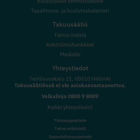
Koulutukset ammattilaisille
Tapahtuma- ja koulutuskalenteri
Takuusäätiö
Tietoa meistä
Kehittämishankkeet
Medialle
Yhteystiedot
Teollisuuskatu 21, 00510 Helsinki
Takuusäätiössä ei ole asiakasvastaanottoa.
Velkalinja
0800 9 8009
Kaikki yhteystiedot
Tietosuojaseloste
Tietoa evästeistä
Saavutettavuusseloste