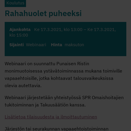
Koulutus
Rahahuolet puheeksi
Ajankohta
Ke 17.3.2021
, klo 13:00 –
Ke 17.3.2021
,
klo 15:00
Sijainti
Webinaari
Hinta
maksuton
Webinaari on suunnattu Punaisen Ristin
monimuotoisessa ystävätoiminnassa mukana toimiville
vapaaehtoisille, jotka kohtaavat talousvaikeuksissa
olevia autettavia.
Webinaari järjestetään yhteistyössä SPR Omaishoitajien
tukitoiminnan ja Takuusäätiön kanssa.
Lisätietoa tilaisuudesta ja ilmoittautuminen
Järjestön tai seurakunnan vapaaehtoistoiminnan