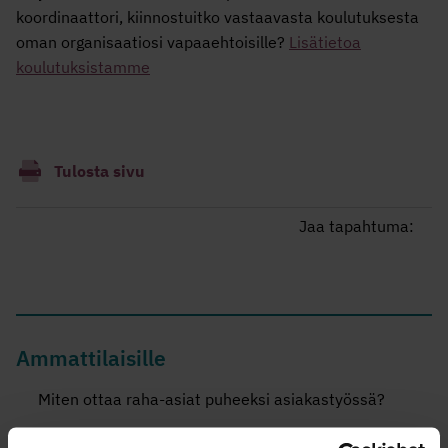
koordinaattori, kiinnostuitko vastaavasta koulutuksesta
oman organisaatiosi vapaaehtoisille?
Lisätietoa
koulutuksistamme
Tulosta sivu
Jaa tapahtuma:
Ammattilaisille
Miten ottaa raha-asiat puheeksi asiakastyössä?
Talousneuvonnan välineitä ammattilaisille