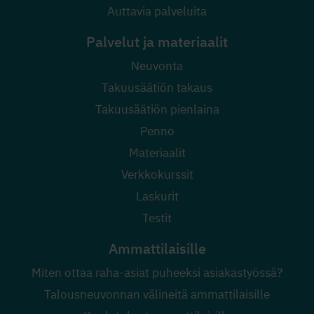
Auttavia palveluita
Palvelut ja materiaalit
Neuvonta
Takuusäätiön takaus
Takuusäätiön pienlaina
Penno
Materiaalit
Verkkokurssit
Laskurit
Testit
Ammattilaisille
Miten ottaa raha-asiat puheeksi asiakastyössä?
Talousneuvonnan välineitä ammattilaisille