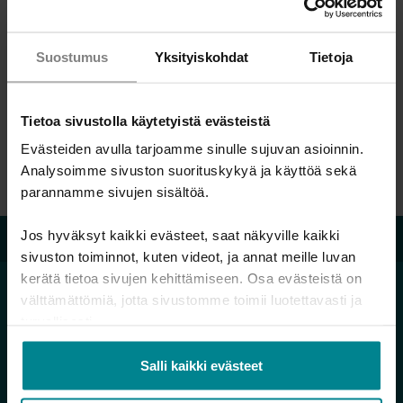
Koulutukset ammattilaisille
Koulutukset vapaaehtoisille
Suostumus
Yksityiskohdat
Tietoja
Tulevat tapahtumat ja koulutukset
Tietoa sivustolla käytetyistä evästeistä
Kotoutuminen ja raha -verkkokurssi
Evästeiden avulla tarjoamme sinulle sujuvan asioinnin.
Rahapeliongelma ja talous -verkkokurssi
Analysoimme sivuston suorituskykyä ja käyttöä sekä
Vauvaperheen raha-asiat puheeksi -verkkokurssi
parannamme sivujen sisältöä.
Velkalinja 0800 9 8009
Jos hyväksyt kaikki evästeet, saat näkyville kaikki
sivuston toiminnot, kuten videot, ja annat meille luvan
kerätä tietoa sivujen kehittämiseen. Osa evästeistä on
välttämättömiä, jotta sivustomme toimii luotettavasti ja
turvallisesti.
Hallitse rahojasi
Salli kaikki evästeet
Minä ja raha