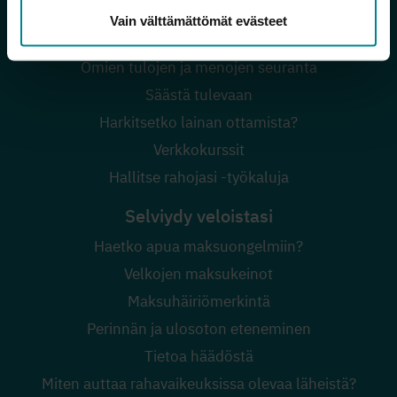
Raha vaikuttaa ihmissuhteisiin
Vain välttämättömät evästeet
Raha eri elämäntilanteissa
Omien tulojen ja menojen seuranta
Säästä tulevaan
Harkitsetko lainan ottamista?
Verkkokurssit
Hallitse rahojasi -työkaluja
Selviydy veloistasi
Haetko apua maksuongelmiin?
Velkojen maksukeinot
Maksuhäiriömerkintä
Perinnän ja ulosoton eteneminen
Tietoa häädöstä
Miten auttaa rahavaikeuksissa olevaa läheistä?