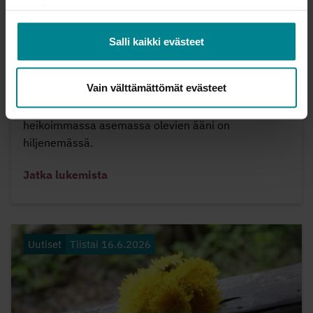
turvallisesti.
Uudet avustuskriteerit uhkaavat hiljentää
heikoimmassa asemassa olevien äänen
Salli kaikki evästeet
Sosiaali- ja terveysjärjestöjen avustuskriteerejä
ollaan tiukentamassa vuodelle 2027. Uudet
Vain välttämättömät evästeet
avustuskriteerit ovat herättäneet järjestökentällä
hämmennystä. Vakavana huolena on, että
heikoimmassa asemassa olevien ääni on
hiljenemässä.
Jatka lukemista
Uutiset
Tiistai 16.6.2026