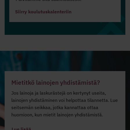
Siirry koulutuskalenteriin
Mietitkö lainojen yhdistämistä?
Jos lainoja ja laskurästejä on kertynyt useita,
lainojen yhdistäminen voi helpottaa tilannetta. Lue
seitsemän seikkaa, jotka kannattaa ottaa
huomioon, kun mietit lainojen yhdistämistä.
Lue lisää