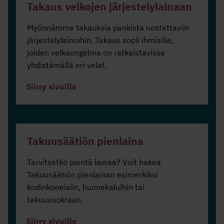
Takaus velkojen järjestelylainaan
Myönnämme takauksia pankista nostettaviin
järjestelylainoihin. Takaus sopii ihmisille,
joiden velkaongelma on ratkaistavissa
yhdistämällä eri velat.
Siirry sivuille
Takuusäätiön pienlaina
Tarvitsetko pientä lainaa? Voit hakea
Takuusäätiön pienlainan esimerkiksi
kodinkoneisiin, huonekaluihin tai
takuuvuokraan.
Siirry sivuille