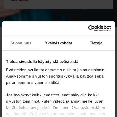
Suostumus
Yksityiskohdat
Tietoja
Ajankohtaista
Tietoa sivustolla käytetyistä evästeistä
Evästeiden avulla tarjoamme sinulle sujuvan asioinnin.
Uutiset
Keskiviikko 17.6.2026
Analysoimme sivuston suorituskykyä ja käyttöä sekä
parannamme sivujen sisältöä.
Jos hyväksyt kaikki evästeet, saat näkyville kaikki
sivuston toiminnot, kuten videot, ja annat meille luvan
kerätä tietoa sivujen kehittämiseen. Osa evästeistä on
välttämättömiä, jotta sivustomme toimii luotettavasti ja