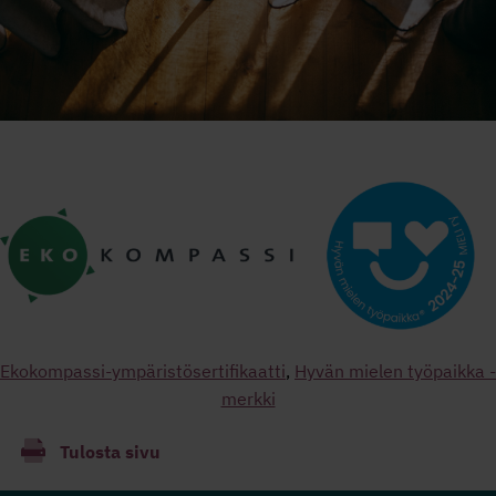
Ekokompassi-ympäristösertifikaatti
,
Hyvän mielen työpaikka -
merkki
Tulosta sivu