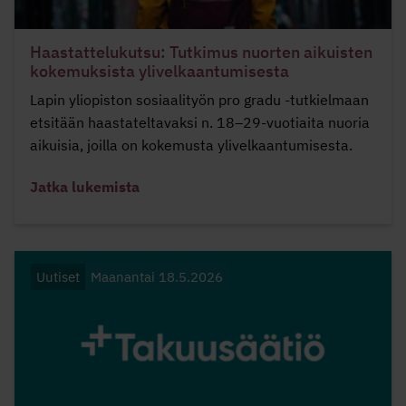
Haastattelukutsu: Tutkimus nuorten aikuisten
kokemuksista ylivelkaantumisesta
Lapin yliopiston sosiaalityön pro gradu -tutkielmaan
etsitään haastateltavaksi n. 18–29-vuotiaita nuoria
aikuisia, joilla on kokemusta ylivelkaantumisesta.
Jatka lukemista
Uutiset
Maanantai 18.5.2026