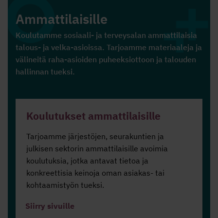
Ammattilaisille
Koulutamme sosiaali- ja terveysalan ammattilaisia
talous- ja velka-asioissa. Tarjoamme materiaaleja ja
välineitä raha-asioiden puheeksiottoon ja talouden
hallinnan tueksi.
Koulutukset ammattilaisille
Tarjoamme järjestöjen, seurakuntien ja
julkisen sektorin ammattilaisille avoimia
koulutuksia, jotka antavat tietoa ja
konkreettisia keinoja oman asiakas- tai
kohtaamistyön tueksi.
Siirry sivuille