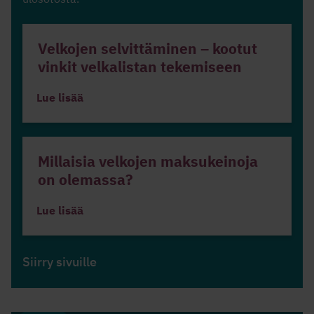
Velkojen selvittäminen – kootut
vinkit velkalistan tekemiseen
Lue lisää
Millaisia velkojen maksukeinoja
on olemassa?
Lue lisää
Siirry sivuille