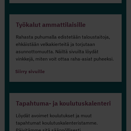
Työkalut ammattilaisille
Rahasta puhumalla edistetään taloustaitoja,
ehkäistään velkakierteitä ja torjutaan
asunnottomuutta. Näiltä sivuilta löydät
vinkkejä, miten voit ottaa raha-asiat puheeksi.
Siirry sivuille
Tapahtuma- ja koulutuskalenteri
Löydät avoimet koulutukset ja muut
tapahtumat koulutuskalenteristamme.
Päivitämme sitä säännöllisesti.