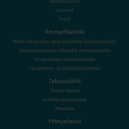
Verkkokurssit
Laskurit
Testit
Ammattilaisille
Miten ottaa raha-asiat puheeksi asiakastyössä?
Talousneuvonnan välineitä ammattilaisille
Koulutukset ammattilaisille
Tapahtuma- ja koulutuskalenteri
Takuusäätiö
Tietoa meistä
Kehittämishankkeet
Medialle
Yhteystiedot