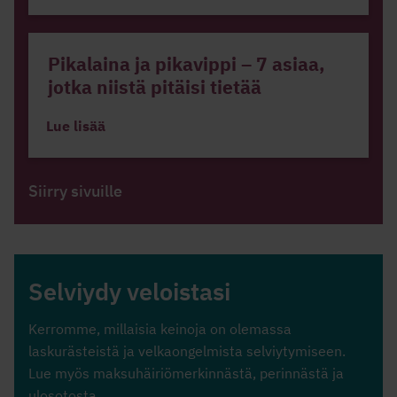
Pikalaina ja pikavippi – 7 asiaa,
jotka niistä pitäisi tietää
Lue lisää
Siirry sivuille
Selviydy veloistasi
Kerromme, millaisia keinoja on olemassa
laskurästeistä ja velkaongelmista selviytymiseen.
Lue myös maksuhäiriömerkinnästä, perinnästä ja
ulosotosta.