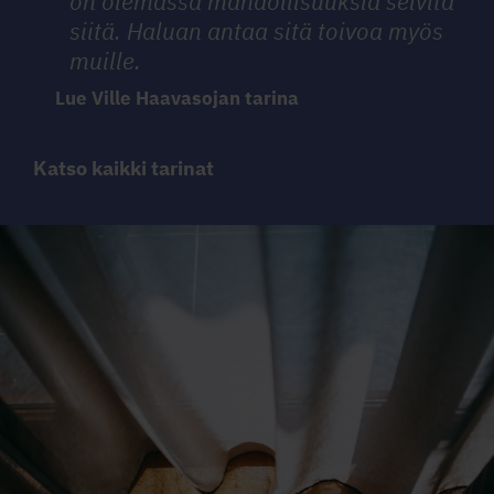
on olemassa mahdollisuuksia selvitä
siitä. Haluan antaa sitä toivoa myös
muille.
Lue Ville Haavasojan tarina
Katso kaikki tarinat