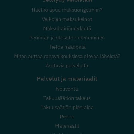
Haetko apua maksuongelmiin?
Velkojen maksukeinot
Maksuhäiriömerkintä
Perinnän ja ulosoton eteneminen
Tietoa häädöstä
Miten auttaa rahavaikeuksissa olevaa läheistä?
Auttavia palveluita
Palvelut ja materiaalit
Neuvonta
Takuusäätiön takaus
Takuusäätiön pienlaina
Penno
Materiaalit