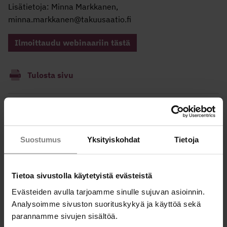
Lisätietoja: Minna Markkanen,
minna.markkanen@takuusaatio.fi
Ilmoittaudu webinaariin tästä
Tulosta sivu
Jaa tapahtuma:
Suostumus
Yksityiskohdat
Tietoja
Ammattilaisille
Tietoa sivustolla käytetyistä evästeistä
Miten ottaa raha-asiat puheeksi asiakastyössä?
Evästeiden avulla tarjoamme sinulle sujuvan asioinnin.
Analysoimme sivuston suorituskykyä ja käyttöä sekä
Talousneuvonnan välineitä ammattilaisille
parannamme sivujen sisältöä.