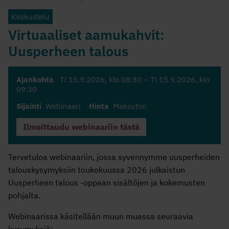
Keskustelu
Virtuaaliset aamukahvit:
Uusperheen talous
Ajankohta
Ti 15.9.2026
, klo 08:30 –
Ti 15.9.2026
, klo
09:30
Sijainti
Webinaari
Hinta
Maksuton
Ilmoittaudu webinaariin tästä
Tervetuloa webinaariin, jossa syvennymme uusperheiden
talouskysymyksiin toukokuussa 2026 julkaistun
Uusperheen talous -oppaan sisältöjen ja kokemusten
pohjalta.
Webinaarissa käsitellään muun muassa seuraavia
kysymyksiä: