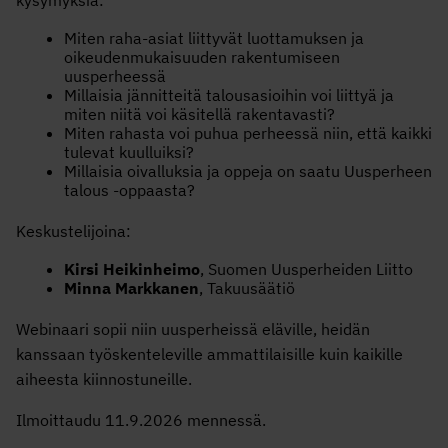
Miten raha-asiat liittyvät luottamuksen ja
oikeudenmukaisuuden rakentumiseen
uusperheessä
Millaisia jännitteitä talousasioihin voi liittyä ja
miten niitä voi käsitellä rakentavasti?
Miten rahasta voi puhua perheessä niin, että kaikki
tulevat kuulluiksi?
Millaisia oivalluksia ja oppeja on saatu Uusperheen
talous -oppaasta?
Keskustelijoina:
Kirsi Heikinheimo
, Suomen Uusperheiden Liitto
Minna Markkanen
, Takuusäätiö
Webinaari sopii niin uusperheissä eläville, heidän
kanssaan työskenteleville ammattilaisille kuin kaikille
aiheesta kiinnostuneille.
Ilmoittaudu 11.9.2026 mennessä.