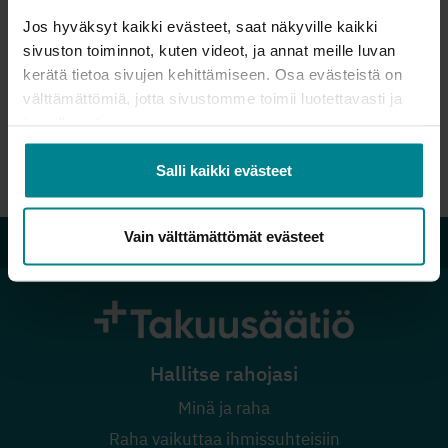
Koulutukset ammattilaisille
Jos hyväksyt kaikki evästeet, saat näkyville kaikki
Koulutukset vapaaehtoisille
sivuston toiminnot, kuten videot, ja annat meille luvan
kerätä tietoa sivujen kehittämiseen. Osa evästeistä on
Tulevat tapahtumat ja koulutukset
välttämättömiä, jotta sivustomme toimii luotettavasti ja
Kotoutuminen ja raha -verkkokurssi
turvallisesti.
Rahapeliongelma ja talous -verkkokurssi
Salli kaikki evästeet
Vauvaperheen raha-asiat puheeksi -verkkokurssi
Velkalinja 0800 9 8009
Vain välttämättömät evästeet
Hallitse rahojasi
Minä ja raha
Raha vaikuttaa ihmissuhteisiin