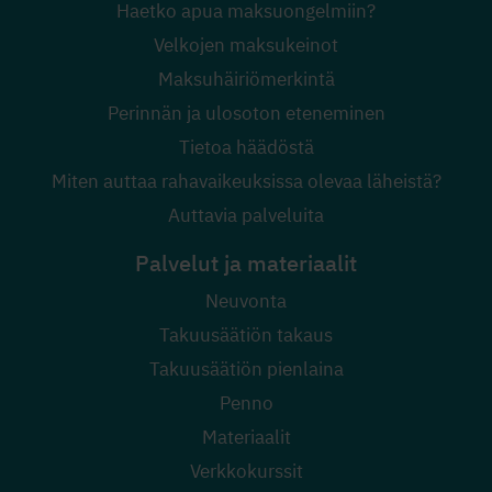
Haetko apua maksuongelmiin?
Velkojen maksukeinot
Maksuhäiriömerkintä
Perinnän ja ulosoton eteneminen
Tietoa häädöstä
Miten auttaa rahavaikeuksissa olevaa läheistä?
Auttavia palveluita
Palvelut ja materiaalit
Neuvonta
Takuusäätiön takaus
Takuusäätiön pienlaina
Penno
Materiaalit
Verkkokurssit