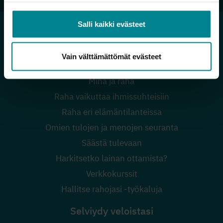
Salli kaikki evästeet
Vain välttämättömät evästeet
Hallitse rahojasi
Minä ja raha
Raha vaikuttaa ihmissuhteisiin
Raha eri elämäntilanteissa
Omien tulojen ja menojen seuranta
Säästä tulevaan
Harkitsetko lainan ottamista?
Verkkokurssit
Hallitse rahojasi -työkaluja
Selviydy veloistasi