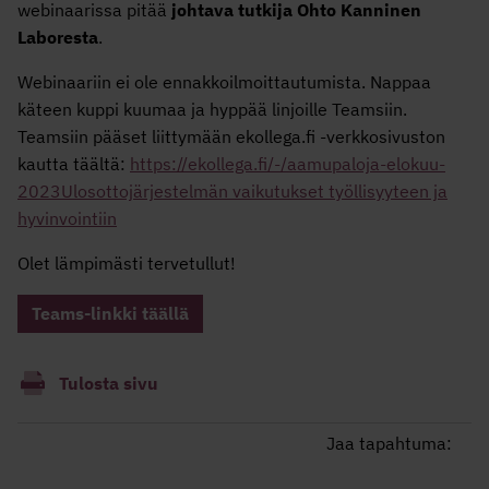
webinaarissa pitää
johtava tutkija Ohto Kanninen
Laboresta
.
Webinaariin ei ole ennakkoilmoittautumista. Nappaa
käteen kuppi kuumaa ja hyppää linjoille Teamsiin.
Teamsiin pääset liittymään ekollega.fi -verkkosivuston
kautta täältä:
https://ekollega.fi/-/aamupaloja-elokuu-
2023Ulosottojärjestelmän vaikutukset työllisyyteen ja
hyvinvointiin
Olet lämpimästi tervetullut!
Teams-linkki täällä
Tulosta sivu
Jaa tapahtuma: