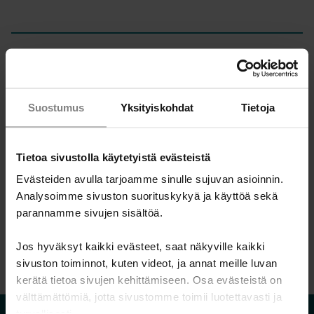
Ammattilaisille
Miten ottaa raha-asiat puheeksi asiakastyössä?
Suostumus
Yksityiskohdat
Tietoja
Talousneuvonnan välineitä ammattilaisille
Koulutukset ammattilaisille
Tietoa sivustolla käytetyistä evästeistä
Koulutukset vapaaehtoisille
Evästeiden avulla tarjoamme sinulle sujuvan asioinnin.
Tulevat tapahtumat ja koulutukset
Analysoimme sivuston suorituskykyä ja käyttöä sekä
parannamme sivujen sisältöä.
Kotoutuminen ja raha -verkkokurssi
Jos hyväksyt kaikki evästeet, saat näkyville kaikki
Rahapeliongelma ja talous -verkkokurssi
sivuston toiminnot, kuten videot, ja annat meille luvan
Vauvaperheen raha-asiat puheeksi -verkkokurssi
kerätä tietoa sivujen kehittämiseen. Osa evästeistä on
välttämättömiä, jotta sivustomme toimii luotettavasti ja
Velkalinja 0800 9 8009
turvallisesti.