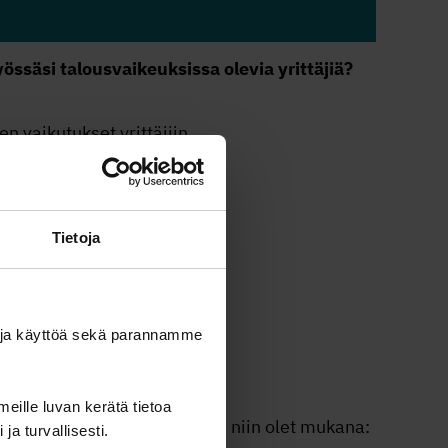
össäsi talousvaikeuksissa olevia yrittäjiä?
n vaikutukset yrittäjiin.
Tietoja
ö, Suomen Yrittäjät
minta
ä ja käyttöä sekä parannamme
 Yrittäjät
meille luvan kerätä tietoa
ikkaa vain alla olevaa linkkiä, niin olet mukana:
 ja turvallisesti.