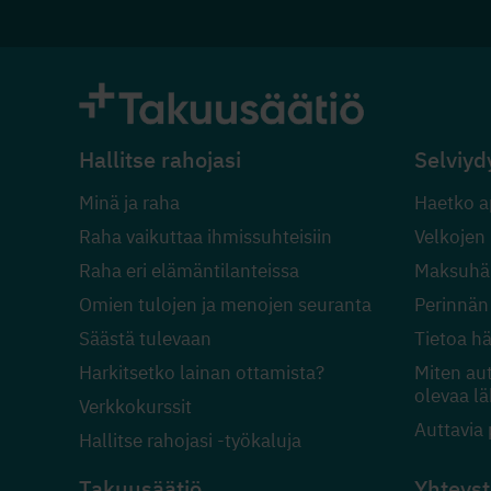
Hallitse rahojasi
Selviyd
Minä ja raha
Haetko a
Raha vaikuttaa ihmissuhteisiin
Velkojen
Raha eri elämäntilanteissa
Maksuhäi
Omien tulojen ja menojen seuranta
Perinnän
Säästä tulevaan
Tietoa h
Harkitsetko lainan ottamista?
Miten au
olevaa lä
Verkkokurssit
Auttavia 
Hallitse rahojasi -työkaluja
Takuusäätiö
Yhteyst