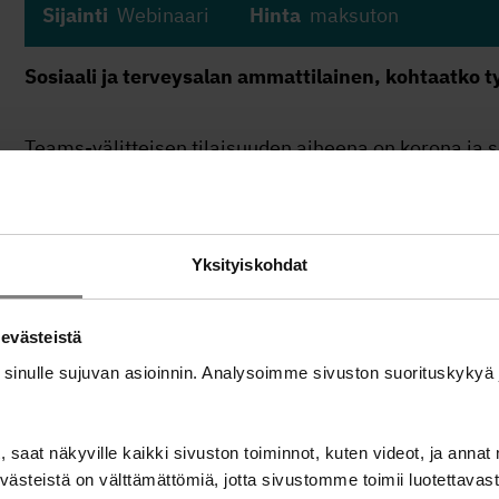
Sijainti
Webinaari
Hinta
maksuton
Sosiaali ja terveysalan ammattilainen, kohtaatko ty
Teams-välitteisen tilaisuuden aiheena on korona ja se
Tilaisuuden ohjelma:
Yksityiskohdat
Yrittäjien sosiaaliturva
Harri Hellstén , työmarkkina asioiden päällikk
 evästeistä
Early Warning verkoston rakentaminen ja toi
 sinulle sujuvan asioinnin. Analysoimme sivuston suorituskyky
Anni Peltonen, palvelupäällikkö, Keski Suomen
 saat näkyville kaikki sivuston toiminnot, kuten videot, ja annat 
Taloustunnille ei tarvita erillistä ilmoittautumista, kl
ästeistä on välttämättömiä, jotta sivustomme toimii luotettavasti