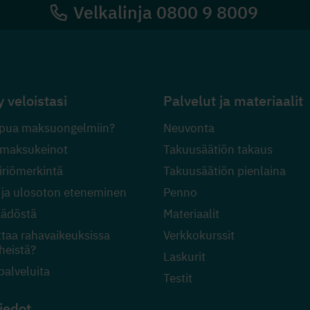
Velkalinja 0800 9 8009
y veloistasi
Palvelut ja materiaalit
pua maksuongelmiin?
Neuvonta
 maksukeinot
Takuusäätiön takaus
riömerkintä
Takuusäätiön pienlaina
 ja ulosoton eteneminen
Penno
äädöstä
Materiaalit
ttaa rahavaikeuksissa
Verkkokurssit
heistä?
Laskurit
palveluita
Testit
iedot