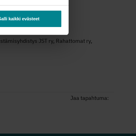
Salli kaikki evästeet
istämisyhdistys JST ry, Rahattomat ry,
Jaa tapahtuma: