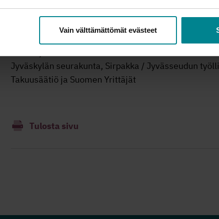
Liity kokoukseen napsauttamalla tätä
Vain välttämättömät evästeet
Yhteistyössä:
Jyväskylän seurakunta, Sirpakka / Jyvässeudun työll
Takuusäätiö ja Suomen Yrittäjät
Tulosta sivu