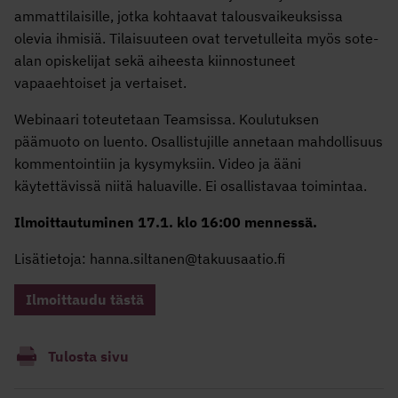
ammattilaisille, jotka kohtaavat talousvaikeuksissa
olevia ihmisiä. Tilaisuuteen ovat tervetulleita myös sote-
alan opiskelijat sekä aiheesta kiinnostuneet
vapaaehtoiset ja vertaiset.
Webinaari toteutetaan Teamsissa. Koulutuksen
päämuoto on luento. Osallistujille annetaan mahdollisuus
kommentointiin ja kysymyksiin. Video ja ääni
käytettävissä niitä haluaville. Ei osallistavaa toimintaa.
Ilmoittautuminen 17.1. klo 16:00 mennessä.
Lisätietoja: hanna.siltanen@takuusaatio.fi
Ilmoittaudu tästä
Tulosta sivu