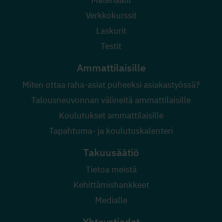
Verkkokurssit
Laskurit
Testit
Ammattilaisille
Miten ottaa raha-asiat puheeksi asiakastyössä?
Talousneuvonnan välineitä ammattilaisille
Koulutukset ammattilaisille
Tapahtuma- ja koulutuskalenteri
Takuusäätiö
Tietoa meistä
Kehittämishankkeet
Medialle
Yhteystiedot