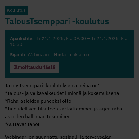
Koulutus
TalousTsemppari -koulutus
Ajankohta
Ti 21.1.2025
, klo 09:00 –
Ti 21.1.2025
, klo
10:30
Sijainti
Webinaari
Hinta
maksuton
Ilmoittaudu tästä
TalousTsemppari -koulutuksen aiheina on:
*Talous- ja velkavaikeudet ilmiönä ja kokemuksena
*Raha-asioiden puheeksi otto
*Taloudellisen tilanteen kartoittaminen ja arjen raha-
asioiden hallinnan tukeminen
*Auttavat tahot
Webinaari on suunnattu sosiaali- ja terveysalan