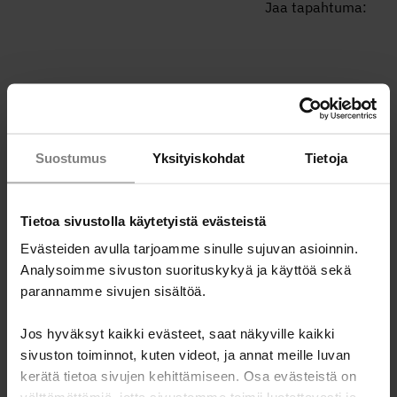
Jaa tapahtuma:
Ammattilaisille
Suostumus
Yksityiskohdat
Tietoja
Miten ottaa raha-asiat puheeksi asiakastyössä?
Talousneuvonnan välineitä ammattilaisille
Tietoa sivustolla käytetyistä evästeistä
Koulutukset ammattilaisille
Evästeiden avulla tarjoamme sinulle sujuvan asioinnin.
Koulutukset vapaaehtoisille
Analysoimme sivuston suorituskykyä ja käyttöä sekä
parannamme sivujen sisältöä.
Tulevat tapahtumat ja koulutukset
Kotoutuminen ja raha -verkkokurssi
Jos hyväksyt kaikki evästeet, saat näkyville kaikki
sivuston toiminnot, kuten videot, ja annat meille luvan
Rahapeliongelma ja talous -verkkokurssi
kerätä tietoa sivujen kehittämiseen. Osa evästeistä on
Vauvaperheen raha-asiat puheeksi -verkkokurssi