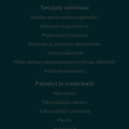
Selviydy veloistasi
Haetko apua maksuongelmiin?
Velkojen maksukeinot
Maksuhäiriömerkintä
Perinnän ja ulosoton eteneminen
Tietoa häädöstä
Miten auttaa rahavaikeuksissa olevaa läheistä?
Auttavia palveluita
Palvelut ja materiaalit
Neuvonta
Takuusäätiön takaus
Takuusäätiön pienlaina
Penno
Materiaalit