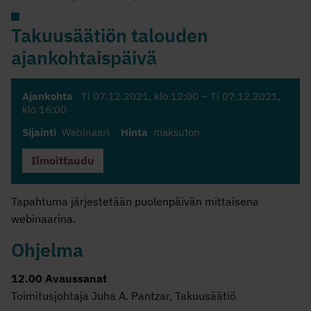
Takuusäätiön talouden
ajankohtaispäivä
Ajankohta
Ti 07.12.2021
, klo 12:00 –
Ti 07.12.2021
,
klo 16:00
Sijainti
Webinaari
Hinta
maksuton
Ilmoittaudu
Tapahtuma järjestetään puolenpäivän mittaisena
webinaarina.
Ohjelma
12.00 Avaussanat
Toimitusjohtaja Juha A. Pantzar, Takuusäätiö