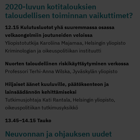
2020-luvun kotitalouksien
taloudellisen toiminnan vaikuttimet?
12.15 Kulutusluotot yhä suuremmassa osassa
velkaongelmiin joutuneiden veloissa
Yliopistotutkija Karoliina Majamaa, Helsingin yliopisto
Kriminologian ja oikeuspolitiikan instituutti
Nuorten taloudellinen riskikäyttäytyminen verkossa
Professori Terhi-Anna Wilska, Jyväskylän yliopisto
Hiljaiset äänet kuuluville, päätöksenteon ja
lainsäädännön kehittämiseksi
Tutkimusjohtaja Kati Rantala, Helsingin yliopisto,
oikeuspolitiikan tutkimusyksikkö
13.45–14.15 Tauko
Neuvonnan ja ohjauksen uudet