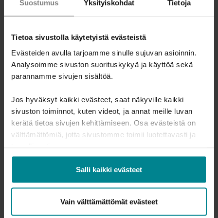
Suostumus
Yksityiskohdat
Tietoja
Tulosta sivu
Tietoa sivustolla käytetyistä evästeistä
Evästeiden avulla tarjoamme sinulle sujuvan asioinnin.
Jaa tapahtuma:
Analysoimme sivuston suorituskykyä ja käyttöä sekä
parannamme sivujen sisältöä.
Jos hyväksyt kaikki evästeet, saat näkyville kaikki
sivuston toiminnot, kuten videot, ja annat meille luvan
Ammattilaisille
kerätä tietoa sivujen kehittämiseen. Osa evästeistä on
välttämättömiä, jotta sivustomme toimii luotettavasti ja
Miten ottaa raha-asiat puheeksi asiakastyössä?
turvallisesti.
Talousneuvonnan välineitä ammattilaisille
Salli kaikki evästeet
Koulutukset ammattilaisille
Koulutukset vapaaehtoisille
Vain välttämättömät evästeet
Tulevat tapahtumat ja koulutukset