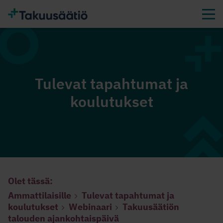
Tulevat tapahtumat ja
koulutukset
Olet tässä:
Ammattilaisille
Tulevat tapahtumat ja
koulutukset
Webinaari
Takuusäätiön
talouden ajankohtaispäivä