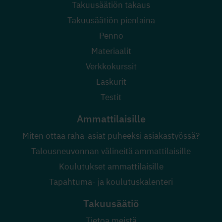
Takuusäätiön takaus
Takuusäätiön pienlaina
Penno
Materiaalit
Verkkokurssit
Laskurit
Testit
Ammattilaisille
Miten ottaa raha-asiat puheeksi asiakastyössä?
Talousneuvonnan välineitä ammattilaisille
Koulutukset ammattilaisille
Tapahtuma- ja koulutuskalenteri
Takuusäätiö
Tietoa meistä