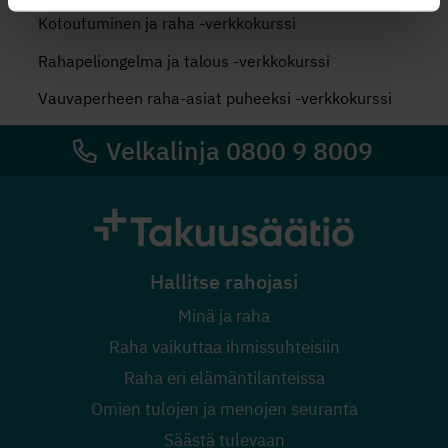
Kotoutuminen ja raha -verkkokurssi
Rahapeliongelma ja talous -verkkokurssi
Vauvaperheen raha-asiat puheeksi -verkkokurssi
Velkalinja 0800 9 8009
Hallitse rahojasi
Minä ja raha
Raha vaikuttaa ihmissuhteisiin
Raha eri elämäntilanteissa
Omien tulojen ja menojen seuranta
Säästä tulevaan