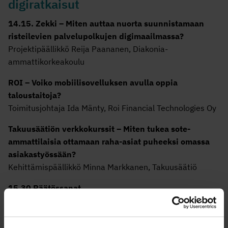
digiratkaisut
14.15. Zekki – Miten auttaa nuorta suunnistamaan
risteilevien palvelupolkujen digimaailmassa?
Projektipäällikkö Reija Paananen, Diakonia-
ammattikorkeakoulu
ROI – Voiko mobiilisovelluksen avulla oppia
taloustaitoja?
Toimitusjohtaja Ida Mänty, Roi Financial Technologies Oy
Takuusäätiön verkkokurssit – Miten tukea sote-
ammattilaisia ottamaan raha-asiat puheeksi omassa
asiakastyössään?
Kehittämispäällikkö Minna Markkanen, Takuusäätiö
15.30 Päätössanat
Toimitusjohtaja Juha A. Pantzar, Takuusäätiö
Ilmoittaudu