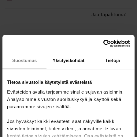
Jaa tapahtuma:
Ammattilaisille
Suostumus
Yksityiskohdat
Tietoja
Miten ottaa raha-asiat puheeksi asiakastyössä?
Talousneuvonnan välineitä ammattilaisille
Tietoa sivustolla käytetyistä evästeistä
Koulutukset ammattilaisille
Evästeiden avulla tarjoamme sinulle sujuvan asioinnin.
Analysoimme sivuston suorituskykyä ja käyttöä sekä
Koulutukset vapaaehtoisille
parannamme sivujen sisältöä.
Tulevat tapahtumat ja koulutukset
Jos hyväksyt kaikki evästeet, saat näkyville kaikki
Kotoutuminen ja raha -verkkokurssi
sivuston toiminnot, kuten videot, ja annat meille luvan
Rahapeliongelma ja talous -verkkokurssi
kerätä tietoa sivujen kehittämiseen. Osa evästeistä on