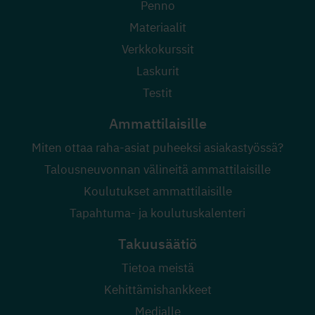
Penno
Materiaalit
Verkkokurssit
Laskurit
Testit
Ammattilaisille
Miten ottaa raha-asiat puheeksi asiakastyössä?
Talousneuvonnan välineitä ammattilaisille
Koulutukset ammattilaisille
Tapahtuma- ja koulutuskalenteri
Takuusäätiö
Tietoa meistä
Kehittämishankkeet
Medialle