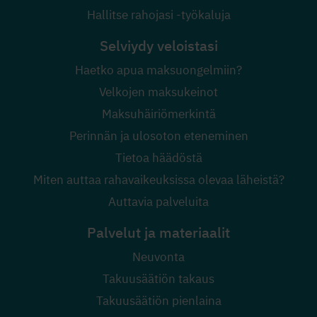
Hallitse rahojasi -työkaluja
Selviydy veloistasi
Haetko apua maksuongelmiin?
Velkojen maksukeinot
Maksuhäiriömerkintä
Perinnän ja ulosoton eteneminen
Tietoa häädöstä
Miten auttaa rahavaikeuksissa olevaa läheistä?
Auttavia palveluita
Palvelut ja materiaalit
Neuvonta
Takuusäätiön takaus
Takuusäätiön pienlaina