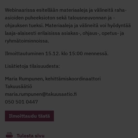
Webinaarissa esitellään materiaaleja ja välineitä raha-
asioiden puheeksioton sekä talousneuvonnan ja -
ohjauksen tueksi. Materiaaleja ja välineitä voi hyödyntää
laaja-alaisesti erilaisissa asiakas-, ohjaus-, opetus- ja
ryhmätoiminnoissa.
Ilmoittautuminen 15.12. klo 15:00 mennessä.
Lisätietoja tilaisuudesta:
Maria Rumpunen, kehittämiskoordinaattori
Takuusäätiö
maria.rumpunen@takuusaatio.fi
050 501 0447
Ilmoittaudu tästä
Tulosta sivu