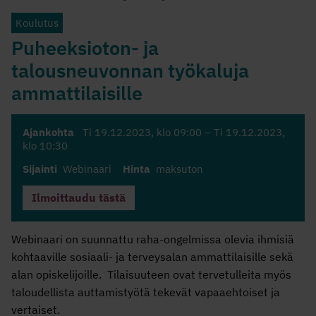
Koulutus
Puheeksioton- ja
talousneuvonnan työkaluja
ammattilaisille
Ajankohta
Ti 19.12.2023
, klo 09:00 –
Ti 19.12.2023
,
klo 10:30
Sijainti
Webinaari
Hinta
maksuton
Ilmoittaudu tästä
Webinaari on suunnattu raha-ongelmissa olevia ihmisiä
kohtaaville sosiaali- ja terveysalan ammattilaisille sekä
alan opiskelijoille. Tilaisuuteen ovat tervetulleita myös
taloudellista auttamistyötä tekevät vapaaehtoiset ja
vertaiset.