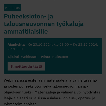
Koulutus
Puheeksioton- ja
talousneuvonnan työkaluja
ammattilaisille
Ajankohta
Ke 23.10.2024
, klo 09:00 –
Ke 23.10.2024
,
klo 10:30
Sijainti
Webinaari
Hinta
maksuton
Ilmoittaudu tästä
Webinaarissa esitellään materiaaleja ja välineitä raha-
asioiden puheeksioton sekä talousneuvonnan ja -
ohjauksen tueksi. Materiaaleja ja välineitä voi hyödyntää
laaja-alaisesti erilaisissa asiakas-, ohjaus-, opetus- ja
ryhmätoiminnoissa.