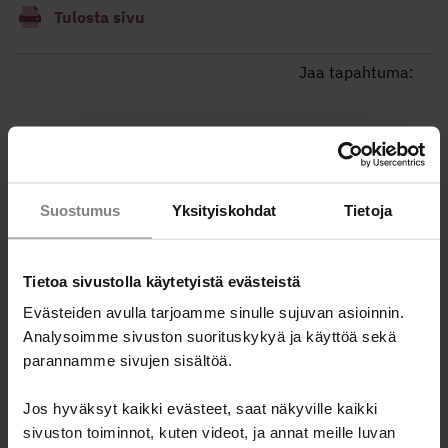
Tulosta sivu
Jaa tapahtuma:
Ammattilaisille
Suostumus
Yksityiskohdat
Tietoja
Miten ottaa raha-asiat puheeksi asiakastyössä?
Tietoa sivustolla käytetyistä evästeistä
Talousneuvonnan välineitä ammattilaisille
Evästeiden avulla tarjoamme sinulle sujuvan asioinnin.
Koulutukset ammattilaisille
Analysoimme sivuston suorituskykyä ja käyttöä sekä
Koulutukset vapaaehtoisille
parannamme sivujen sisältöä.
Tulevat tapahtumat ja koulutukset
Jos hyväksyt kaikki evästeet, saat näkyville kaikki
Kotoutuminen ja raha -verkkokurssi
sivuston toiminnot, kuten videot, ja annat meille luvan