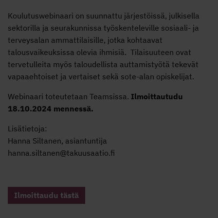
Koulutuswebinaari on suunnattu järjestöissä, julkisella
sektorilla ja seurakunnissa työskenteleville sosiaali- ja
terveysalan ammattilaisille, jotka kohtaavat
talousvaikeuksissa olevia ihmisiä. Tilaisuuteen ovat
tervetulleita myös taloudellista auttamistyötä tekevät
vapaaehtoiset ja vertaiset sekä sote-alan opiskelijat.
Webinaari toteutetaan Teamsissa.
Ilmoittautudu
18.10.2024 mennessä.
Lisätietoja:
Hanna Siltanen, asiantuntija
hanna.siltanen@takuusaatio.fi
Ilmoittaudu tästä