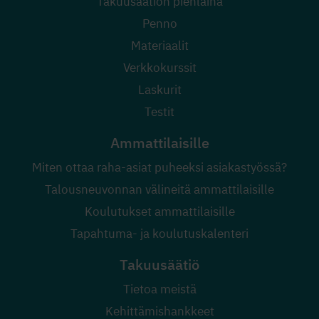
Takuusäätiön pienlaina
Penno
Materiaalit
Verkkokurssit
Laskurit
Testit
Ammattilaisille
Miten ottaa raha-asiat puheeksi asiakastyössä?
Talousneuvonnan välineitä ammattilaisille
Koulutukset ammattilaisille
Tapahtuma- ja koulutuskalenteri
Takuusäätiö
Tietoa meistä
Kehittämishankkeet