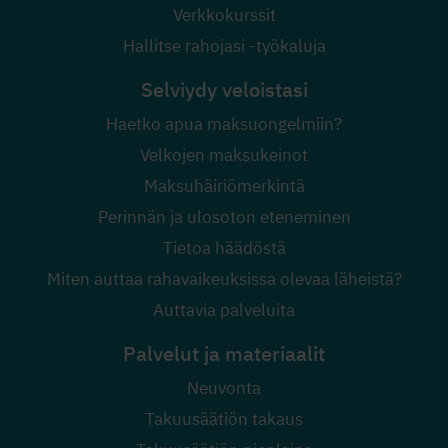
Verkkokurssit
Hallitse rahojasi -työkaluja
Selviydy veloistasi
Haetko apua maksuongelmiin?
Velkojen maksukeinot
Maksuhäiriömerkintä
Perinnän ja ulosoton eteneminen
Tietoa häädöstä
Miten auttaa rahavaikeuksissa olevaa läheistä?
Auttavia palveluita
Palvelut ja materiaalit
Neuvonta
Takuusäätiön takaus