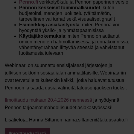
Penno.fi
verkkotyökalu ja Pennon paperinen versio
Pennon keskeiset toiminnallisuudet
, kuten
budjetointi, menojen luokittelu (välttämätön,
tarpeellinen vai turha) sekä visuaaliset graafit
Esimerkkejä asiakastyöstä
: miten Pennoa voi
hyödyntää yksilö- ja ryhmätapaamisissa
Käyttäjäkokemuksia
: miten Penno on auttanut
omien menojen hahmottamisessa ja ennakoinnissa,
vähentänyt rahaan liittyvää stressiä ja vahvistanut
luottamusta tulevaan
Webinaari on suunnattu ensisijaisesti järjestöjen ja
julkisen sektorin sosiaalialan ammattilaisille. Webinaariin
ovat tervetulleita kuitenkin kaikki, jotka haluavat tutustua
Pennoon ja saada uusia välineitä talousohjauksen tueksi.
Ilmoittaudu mukaan 20.4.2026 mennessä
ja hyödynnä
Pennon tarjoamat mahdollisuudet asiakastyössäsi!
Lisätietoja: Hanna Siltanen hanna.siltanen@takuusaatio.fi
Ilmoittaudu tästä