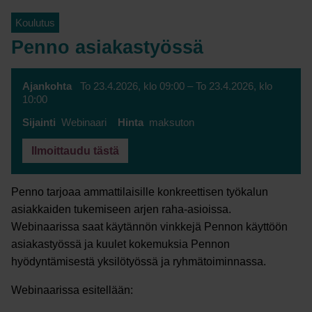
Koulutus
Penno asiakastyössä
Ajankohta
To 23.4.2026
, klo 09:00 –
To 23.4.2026
, klo
10:00
Sijainti
Webinaari
Hinta
maksuton
Ilmoittaudu tästä
Penno tarjoaa ammattilaisille konkreettisen työkalun
asiakkaiden tukemiseen arjen raha-asioissa.
Webinaarissa saat käytännön vinkkejä Pennon käyttöön
asiakastyössä ja kuulet kokemuksia Pennon
hyödyntämisestä yksilötyössä ja ryhmätoiminnassa.
Webinaarissa esitellään: