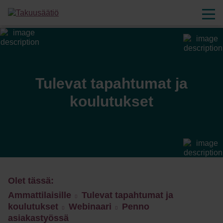
Tulevat tapahtumat ja
koulutukset
Olet tässä:
Ammattilaisille
Tulevat tapahtumat ja
koulutukset
Webinaari
Penno
asiakastyössä