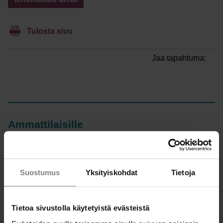
Tulosta sivu
Jaa tapahtuma:
Ammattilaisille
Miten ottaa raha-asiat puheeksi asiakastyössä?
Talousneuvonnan välineitä ammattilaisille
Suostumus
Yksityiskohdat
Tietoja
Välineitä ryhmämuotoiseen ekososiaaliseen
talousneuvontaan
Välineitä raha-asioiden puheeksi ottamiseen
Tietoa sivustolla käytetyistä evästeistä
Välineitä asiakkaan taloustilanteen