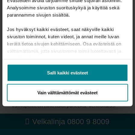
Evästeiden avulla tarjoamme sinulle sujuvan asioinnin.
selvittämiseen
Analysoimme sivuston suorituskykyä ja käyttöä sekä
Välineitä asiakkaan velkatilanteen
parannamme sivujen sisältöä.
selvittämiseen
Välineitä asumisen turvaamiseen
Jos hyväksyt kaikki evästeet, saat näkyville kaikki
sivuston toiminnot, kuten videot, ja annat meille luvan
Välineitä kotoutumisen tueksi
kerätä tietoa sivujen kehittämiseen. Osa evästeistä on
Koulutukset ammattilaisille
välttämättömiä, jotta sivustomme toimii luotettavasti ja
turvallisesti.
Koulutukset vapaaehtoisille
Tulevat tapahtumat ja koulutukset
Salli kaikki evästeet
Kotoutuminen ja raha -verkkokurssi
Vain välttämättömät evästeet
Rahapeliongelma ja talous -verkkokurssi
Vauvaperheen raha-asiat puheeksi -verkkokurssi
Velkalinja 0800 9 8009