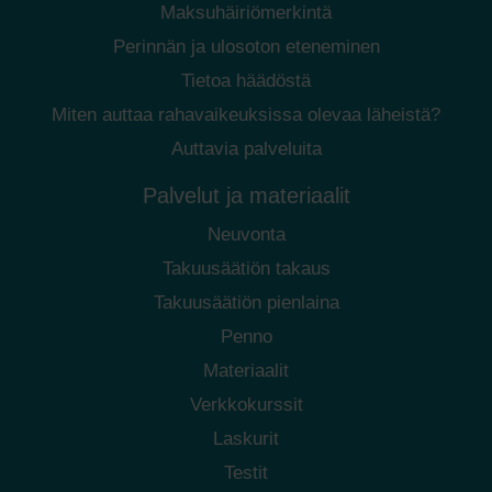
Maksuhäiriömerkintä
Perinnän ja ulosoton eteneminen
Tietoa häädöstä
Miten auttaa rahavaikeuksissa olevaa läheistä?
Auttavia palveluita
Palvelut ja materiaalit
Neuvonta
Takuusäätiön takaus
Takuusäätiön pienlaina
Penno
Materiaalit
Verkkokurssit
Laskurit
Testit