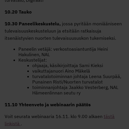
10.20 Tauko
10.30 Paneelikeskustelu,
jossa
pyritään moniääniseen
tulevaisuuskeskusteluun ja etsitään ratkaisuja
itsenäistyvien nuorten tulevaisuususkon tukemiseksi.
Paneelin vetäjä: verkostoasiantuntija Heini
Hakulinen, NAL
Keskustelijat:
ohjaaja, käsikirjoittaja Sami Kieksi
vaikuttajanuori Aino Mäkelä
turvatalotoiminnan johtaja Leena Suurpää,
Punainen Risti/Nuorten turvatalot
toiminnanjohtaja Jaakko Vesterberg, NAL
Hämeenlinnan seutu ry
11.10 Yhteenveto ja webinaarin päätös
Voit seurata webinaaria 16.11. klo 9.00 alkaen
tästä
linkistä
.