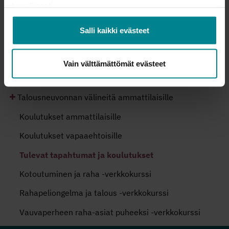
turvallisesti.
Salli kaikki evästeet
Ammattilaisille
Vain välttämättömät evästeet
Miten ottaa raha-asiat puheeksi asiakastyössä?
Talousneuvonnan välineitä ammattilaisille
Koulutukset ammattilaisille
Koulutukset vapaaehtoisille
Tulevat tapahtumat ja koulutukset
Kotoutuminen ja raha -verkkokurssi
Rahapeliongelma ja talous -verkkokurssi
Vauvaperheen raha-asiat puheeksi -verkkokurssi