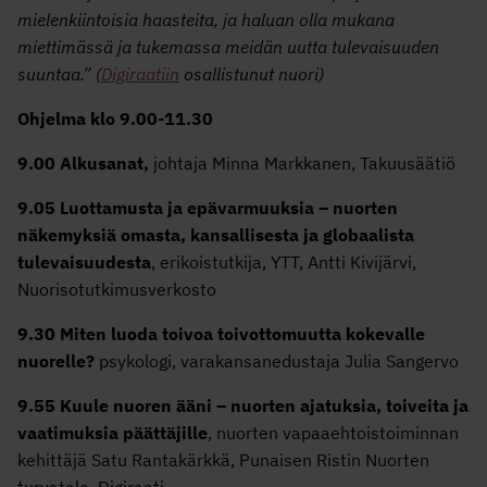
mielenkiintoisia haasteita, ja haluan olla mukana
miettimässä ja tukemassa meidän uutta tulevaisuuden
suuntaa.” (
Digiraatiin
osallistunut nuori)
Ohjelma klo 9.00-11.30
9.00 Alkusanat,
johtaja Minna Markkanen, Takuusäätiö
9.05 Luottamusta ja epävarmuuksia – nuorten
näkemyksiä omasta, kansallisesta ja globaalista
tulevaisuudesta
, erikoistutkija, YTT, Antti Kivijärvi,
Nuorisotutkimusverkosto
9.30 Miten luoda toivoa toivottomuutta kokevalle
nuorelle?
psykologi, varakansanedustaja Julia Sangervo
9.55 Kuule nuoren ääni – nuorten ajatuksia, toiveita ja
vaatimuksia päättäjille
, nuorten vapaaehtoistoiminnan
kehittäjä Satu Rantakärkkä, Punaisen Ristin Nuorten
turvatalo, Digiraati