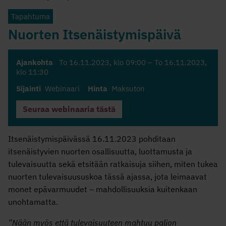
Tapahtuma
Nuorten Itsenäistymispäivä
Ajankohta
To 16.11.2023
, klo 09:00 –
To 16.11.2023
,
klo 11:30
Sijainti
Webinaari
Hinta
Maksuton
Seuraa webinaaria tästä
Itsenäistymispäivässä 16.11.2023 pohditaan
itsenäistyvien nuorten osallisuutta, luottamusta ja
tulevaisuutta sekä etsitään ratkaisuja siihen, miten tukea
nuorten tulevaisuususkoa tässä ajassa, jota leimaavat
monet epävarmuudet – mahdollisuuksia kuitenkaan
unohtamatta.
”Nään myös että tulevaisuuteen mahtuu paljon