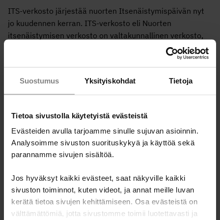
ITS-verkosto järjestää nuorten Itsenäistymispäivän nyt
jo kuudennen kerran. ITS-verkosto eli Nuorten
itsenäistymisen verkosto on valtakunnallinen verkosto,
jossa on mukana joukko nuorten aikuisten parissa
työskenteleviä tahoja. Tänä vuonna päivästä vastaavat
Nuorisoasuntoliitto NAL ry, Punaisen Ristin Nuorten
Suostumus
Yksityiskohdat
Tietoja
turvatalo, Takuusäätiö, Tukenasi ry ja Y-Säätiö.
Lämpimästi tervetuloa kaikille nuorille, nuorten
Tietoa sivustolla käytetyistä evästeistä
hyvinvoinnin puolustajille sekä asian tärkeiksi kokeville ja
kiinnostuneille.
Evästeiden avulla tarjoamme sinulle sujuvan asioinnin.
Analysoimme sivuston suorituskykyä ja käyttöä sekä
Seuraa webinaaria tästä
parannamme sivujen sisältöä.
Jos hyväksyt kaikki evästeet, saat näkyville kaikki
Tulosta sivu
sivuston toiminnot, kuten videot, ja annat meille luvan
kerätä tietoa sivujen kehittämiseen. Osa evästeistä on
Jaa tapahtuma:
välttämättömiä, jotta sivustomme toimii luotettavasti ja