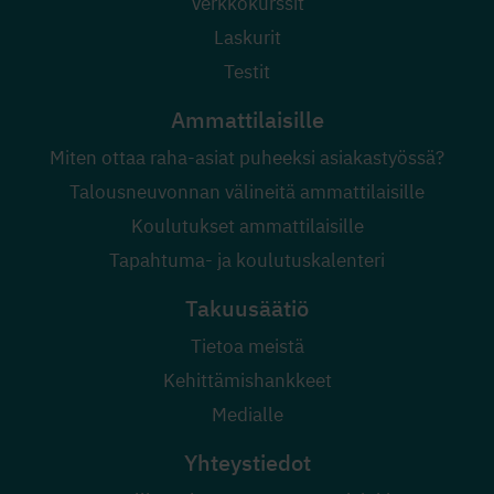
Verkkokurssit
Laskurit
Testit
Ammattilaisille
Miten ottaa raha-asiat puheeksi asiakastyössä?
Talousneuvonnan välineitä ammattilaisille
Koulutukset ammattilaisille
Tapahtuma- ja koulutuskalenteri
Takuusäätiö
Tietoa meistä
Kehittämishankkeet
Medialle
Yhteystiedot