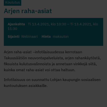
Koulutus
Arjen raha-asiat
Ajankohta
Ti 13.4.2021
, klo 10:30 –
Ti 13.4.2021
, klo
11:30
Sijainti
Webinaari
Hinta
maksuton
Arjen raha-asiat –infotilaisuudessa kerrotaan
Takuusäätiön neuvontapalveluista, arjen rahankäytöstä,
fiksuista kulutusvalinnoista ja annetaan vinkkejä siitä,
kuinka omat raha-asiat voi ottaa haltuun.
Infotilaisuus on suunnattu Lohjan kaupungin sosiaalisen
kuntoutuksen asiakkaille.