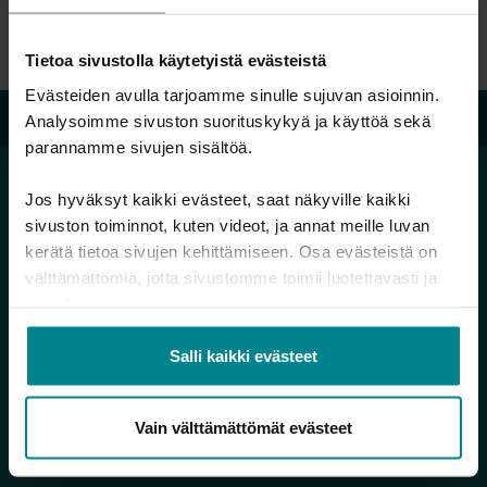
Rahapeliongelma ja talous -verkkokurssi
Vauvaperheen raha-asiat puheeksi -verkkokurssi
Tietoa sivustolla käytetyistä evästeistä
Evästeiden avulla tarjoamme sinulle sujuvan asioinnin.
Velkalinja 0800 9 8009
Analysoimme sivuston suorituskykyä ja käyttöä sekä
parannamme sivujen sisältöä.
Jos hyväksyt kaikki evästeet, saat näkyville kaikki
sivuston toiminnot, kuten videot, ja annat meille luvan
kerätä tietoa sivujen kehittämiseen. Osa evästeistä on
Hallitse rahojasi
välttämättömiä, jotta sivustomme toimii luotettavasti ja
Minä ja raha
turvallisesti.
Raha vaikuttaa ihmissuhteisiin
Salli kaikki evästeet
Raha eri elämäntilanteissa
Omien tulojen ja menojen seuranta
Vain välttämättömät evästeet
Säästä tulevaan
Harkitsetko lainan ottamista?