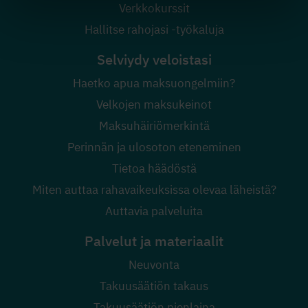
Verkkokurssit
Hallitse rahojasi -työkaluja
Selviydy veloistasi
Haetko apua maksuongelmiin?
Velkojen maksukeinot
Maksuhäiriömerkintä
Perinnän ja ulosoton eteneminen
Tietoa häädöstä
Miten auttaa rahavaikeuksissa olevaa läheistä?
Auttavia palveluita
Palvelut ja materiaalit
Neuvonta
Takuusäätiön takaus
Takuusäätiön pienlaina