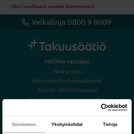
Olen huolissani omasta tilanteestani
Velkalinja 0800 9 8009
Hallitse rahojasi
Minä ja raha
Raha vaikuttaa ihmissuhteisiin
Raha eri elämäntilanteissa
Omien tulojen ja menojen seuranta
Säästä tulevaan
Harkitsetko lainan ottamista?
Suostumus
Yksityiskohdat
Tietoja
Verkkokurssit