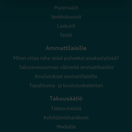
Materiaalit
Verkkokurssit
Laskurit
Testit
Ammattilaisille
Miten ottaa raha-asiat puheeksi asiakastyössä?
Talousneuvonnan välineitä ammattilaisille
Koulutukset ammattilaisille
Tapahtuma- ja koulutuskalenteri
Takuusäätiö
Tietoa meistä
Kehittämishankkeet
Medialle