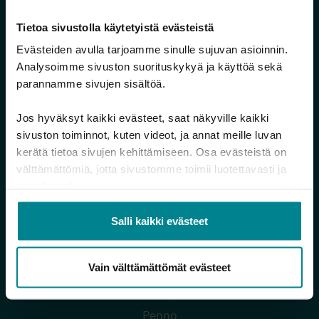
Hallitse rahojasi -työkaluja
Tietoa sivustolla käytetyistä evästeistä
Selviydy veloistasi
Evästeiden avulla tarjoamme sinulle sujuvan asioinnin.
Haetko apua maksuongelmiin?
Analysoimme sivuston suorituskykyä ja käyttöä sekä
Velkojen maksukeinot
parannamme sivujen sisältöä.
Maksuhäiriömerkintä
Jos hyväksyt kaikki evästeet, saat näkyville kaikki
Perinnän ja ulosoton eteneminen
sivuston toiminnot, kuten videot, ja annat meille luvan
Tietoa häädöstä
kerätä tietoa sivujen kehittämiseen. Osa evästeistä on
välttämättömiä, jotta sivustomme toimii luotettavasti ja
Miten auttaa rahavaikeuksissa olevaa läheistä?
turvallisesti.
Auttavia palveluita
Salli kaikki evästeet
Palvelut ja materiaalit
Neuvonta
Vain välttämättömät evästeet
Takuusäätiön takaus
Takuusäätiön pienlaina
Penno