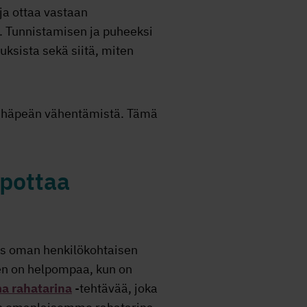
 ja ottaa vastaan
a. Tunnistamisen ja puheeksi
uksista sekä siitä, miten
än häpeän vähentämistä. Tämä
lpottaa
ös oman henkilökohtaisen
en on helpompaa, kun on
a rahatarina
-tehtävää, joka