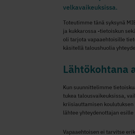
velkavaikeuksissa.
Toteutimme tänä syksynä MIEL
ja kukkarossa -tietoiskun se
oli tarjota vapaaehtoisille t
käsitellä taloushuolia yhteyd
Lähtökohtana a
Kun suunnittelimme tietoisku
tukea talousvaikeuksissa, vai
kriisiauttamisen koulutuksen
lähtee yhteydenottajan esille
Vapaaehtoisen ei tarvitse erik