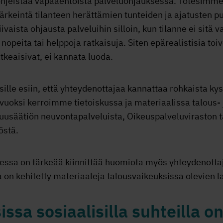
hjeistaa vapaaehtoista palveluohjauksessa. Totesimme,
tärkeintä tilanteen herättämien tunteiden ja ajatusten
ivaista ohjausta palveluihin silloin, kun tilanne ei sitä v
nopeita tai helppoja ratkaisuja. Siten epärealistisia toiv
tkeaisivat, ei kannata luoda.
ille esiin, että yhteydenottajaa kannattaa rohkaista k
vuoksi kerroimme tietoiskussa ja materiaalissa talous- 
kuusäätiön neuvontapalveluista, Oikeuspalveluviraston 
östä.
essa on tärkeää kiinnittää huomiota myös yhteydenotta
on kehitetty materiaaleja talousvaikeuksissa olevien 
ssa sosiaalisilla suhteilla o