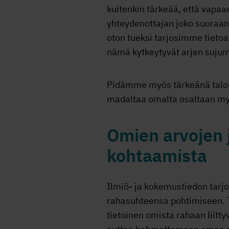
kuitenkin tärkeää, että vapaae
yhteydenottajan joko suoraan 
oton tueksi tarjosimme tietoa 
nämä kytkeytyvät arjen sujum
Pidämme myös tärkeänä talous
madaltaa omalta osaltaan my
Omien arvojen j
kohtaamista
Ilmiö- ja kokemustiedon tar
rahasuhteensa pohtimiseen. 
tietoinen omista rahaan liitt