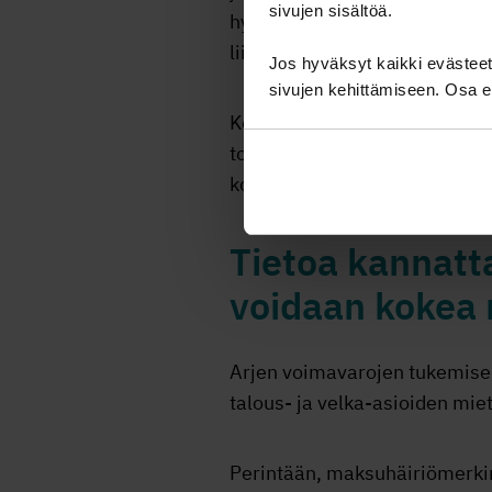
sivujen sisältöä.
hyödyntää
Mielenterveyden k
liikkumisen ja mielekkään vap
Jos hyväksyt kaikki evästeet,
sivujen kehittämiseen. Osa ev
Keskustelussa on kuitenkin hy
toteuttamaan omaa hyvinvoint
kokemuksia, on keskustelussa
Tietoa kannatt
voidaan kokea
Arjen voimavarojen tukemise
talous- ja velka-asioiden mie
Perintään, maksuhäiriömerkint