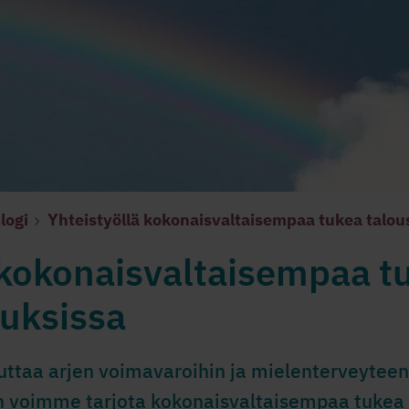
logi
Yhteistyöllä kokonaisvaltaisempaa tukea talous
 kokonaisvaltaisempaa t
euksissa
uttaa arjen voimavaroihin ja mielenterveyteen.
voimme tarjota kokonaisvaltaisempaa tukea t