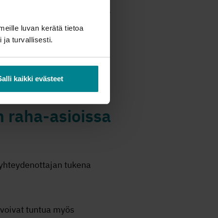
n, ravinnon, ihmissuhteiden,
meille luvan kerätä tietoa
 ja turvallisesti.
nisteluja lähteä
tyy usein toivottomuuden
Salli kaikki evästeet
 raha-asioissa
yhteydenottajan tukena
 voivat tuntua myös