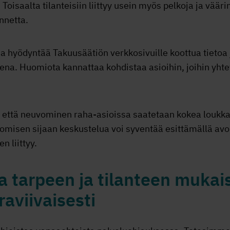
 Toisaalta tilanteisiin liittyy usein myös pelkoja ja väär
nnetta.
a hyödyntää Takuusäätiön verkkosivuille koottua tietoa j
ena. Huomiota kannattaa kohdistaa asioihin, joihin yhte
, että neuvominen raha-asioissa saatetaan kokea loukka
misen sijaan keskustelua voi syventää esittämällä avo
n liittyy.
 tarpeen ja tilanteen mukaise
raviivaisesti