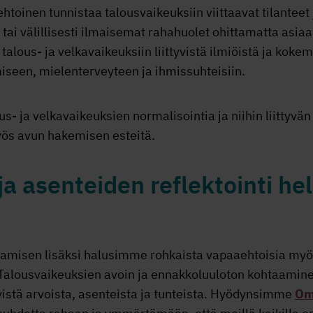
htoinen tunnistaa talousvaikeuksiin viittaavat tilanteet
tai välillisesti ilmaisemat rahahuolet ohittamatta asia
talous- ja velkavaikeuksiin liittyvistä ilmiöistä ja kokem
iseen, mielenterveyteen ja ihmissuhteisiin.
- ja velkavaikeuksien normalisointia ja niihin liittyv
ös avun hakemisen esteitä.
a asenteiden reflektointi he
joamisen lisäksi halusimme rohkaista vapaaehtoisia my
Talousvaikeuksien avoin ja ennakkoluuloton kohtaamin
yvistä arvoista, asenteista ja tunteista. Hyödynsimme
Om