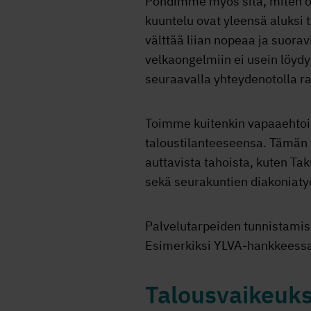
Pohdimme myös sitä, miten o
kuuntelu ovat yleensä aluksi 
välttää liian nopeaa ja suoravi
velkaongelmiin ei usein löydy 
seuraavalla yhteydenotolla ra
Toimme kuitenkin vapaaehtois
taloustilanteeseensa. Tämän 
auttavista tahoista, kuten Ta
sekä seurakuntien diakoniaty
Palvelutarpeiden tunnistamis
Esimerkiksi YLVA-hankkeessa 
Talousvaikeuksi