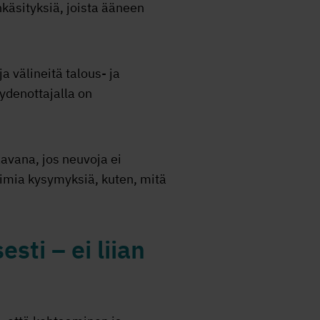
inkäsityksiä, joista ääneen
a välineitä talous- ja
ydenottajalla on
avana, jos neuvoja ei
imia kysymyksiä, kuten, mitä
sti – ei liian