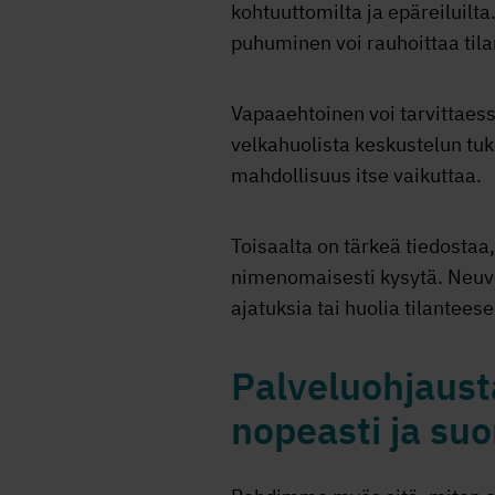
kohtuuttomilta ja epäreiluilta.
puhuminen voi rauhoittaa tila
Vapaaehtoinen voi tarvittaess
velkahuolista keskustelun tuk
mahdollisuus itse vaikuttaa.
Toisaalta on tärkeä tiedostaa
nimenomaisesti kysytä. Neuvo
ajatuksia tai huolia tilanteesee
Palveluohjausta
nopeasti ja suo