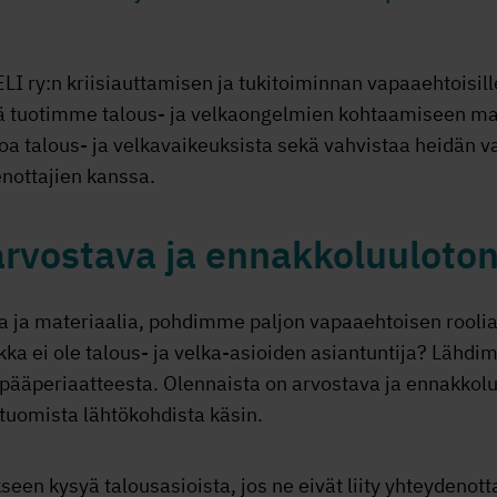
I ry:n kriisiauttamisen ja tukitoiminnan vapaaehtoisi
kä tuotimme talous- ja velkaongelmien kohtaamiseen mat
ietoa talous- ja velkavaikeuksista sekä vahvistaa heidän 
enottajien kanssa.
rvostava ja ennakkoluuloto
a ja materiaalia, pohdimme paljon vapaaehtoisen roolia
kka ei ole talous- ja velka-asioiden asiantuntija? Lähdi
 pääperiaatteesta. Olennaista on arvostava ja ennakkol
 tuomista lähtökohdista käsin.
seen kysyä talousasioista, jos ne eivät liity yhteydenot