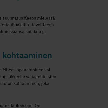
lle suunnatun Kaaos mielessä
eriaalipaketin. Tavoitteena
valmiuksiansa kohdata ja
n kohtaaminen
: Miten vapaaehtoinen voi
mme liikkeelle vapaaehtoisten
uuloton kohtaaminen, joka
tajan tilanteeseen. On