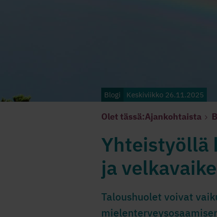
Blogi
Keskiviikko 26.11.2025
Olet tässä:
Ajankohtaista
B
Yhteistyöllä
ja velkavaik
Taloushuolet voivat vaik
mielenterveysosaamisen 