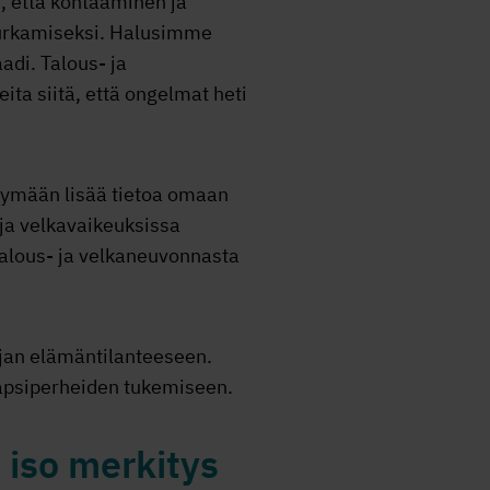
 että kohtaaminen ja
 purkamiseksi. Halusimme
aadi. Talous- ja
eita siitä, että ongelmat heti
ysymään lisää tietoa omaan
ja velkavaikeuksissa
talous- ja velkaneuvonnasta
jan elämäntilanteeseen.
lapsiperheiden tukemiseen.
n iso merkitys