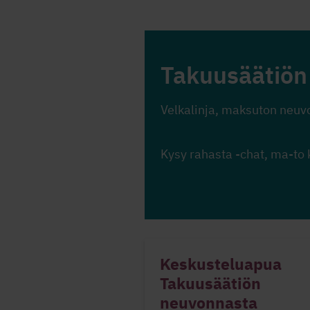
Takuusäätiön
Velkalinja, maksuton neuv
Kysy rahasta -chat, ma-to 
Keskusteluapua
Takuusäätiön
neuvonnasta