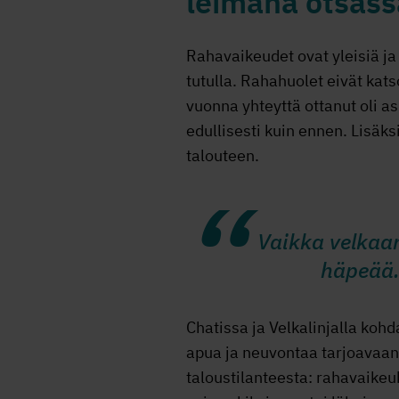
leimana otsass
Rahavaikeudet ovat yleisiä ja 
tutulla. Rahahuolet eivät ka
vuonna yhteyttä ottanut oli a
edullisesti kuin ennen. Lisäk
talouteen.
Vaikka velkaan
häpeää.
Chatissa ja Velkalinjalla koh
apua ja neuvontaa tarjoavaan
taloustilanteesta: rahavaikeu