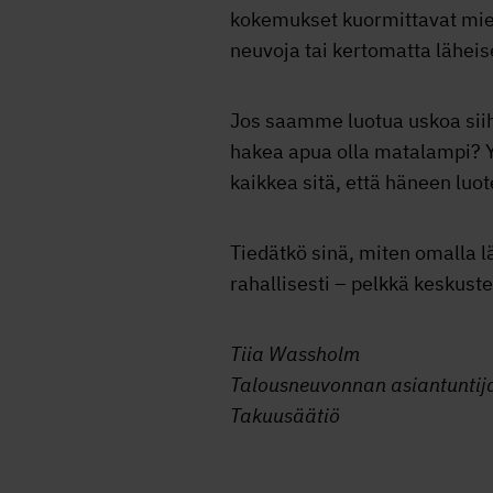
kokemukset kuormittavat miel
neuvoja tai kertomatta läheis
Jos saamme luotua uskoa siih
hakea apua olla matalampi? Y
kaikkea sitä, että häneen luo
Tiedätkö sinä, miten omalla lä
rahallisesti – pelkkä keskust
Tiia Wassholm
Talousneuvonnan asiantuntij
Takuusäätiö