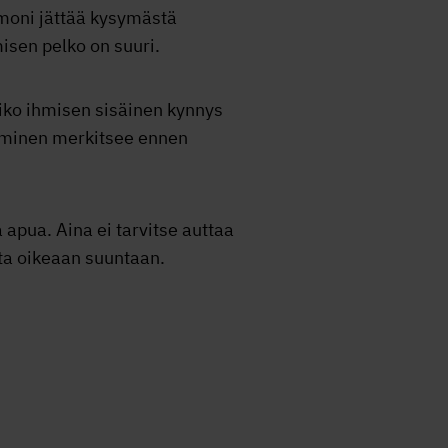
 moni jättää kysymästä
isen pelko on suuri.
iko ihmisen sisäinen kynnys
tuminen merkitsee ennen
 apua. Aina ei tarvitse auttaa
tta oikeaan suuntaan.