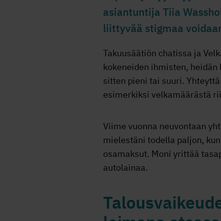
asiantuntija Tiia Wassh
liittyvää stigmaa voidaa
Takuusäätiön chatissa ja Vel
kokeneiden ihmisten, heidän 
sitten pieni tai suuri. Yhteyt
esimerkiksi velkamäärästä rii
Viime vuonna neuvontaan yhte
mielestäni todella paljon, kun
osamaksut. Moni yrittää tasap
autolainaa.
Talousvaikeude