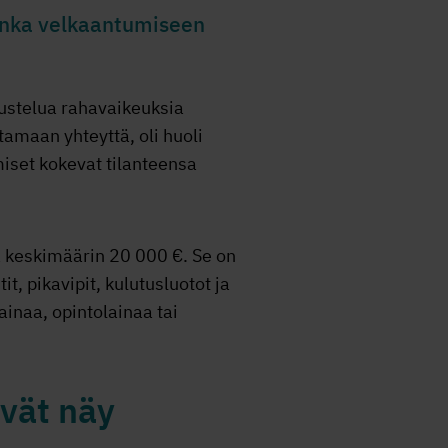
uinka velkaantumiseen
kustelua rahavaikeuksia
amaan yhteyttä, oli huoli
miset kokevat tilanteensa
a keskimäärin 20 000 €. Se on
t, pikavipit, kulutusluotot ja
ainaa, opintolainaa tai
ivät näy