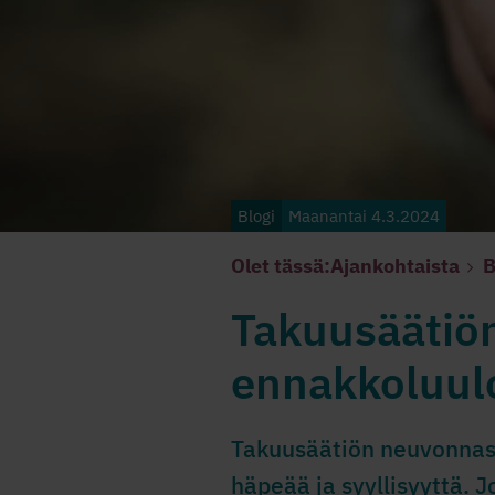
Blogi
Maanantai 4.3.2024
Olet tässä:
Ajankohtaista
B
Takuusäätiö
ennakkoluulo
Takuusäätiön neuvonnass
häpeää ja syyllisyyttä. 