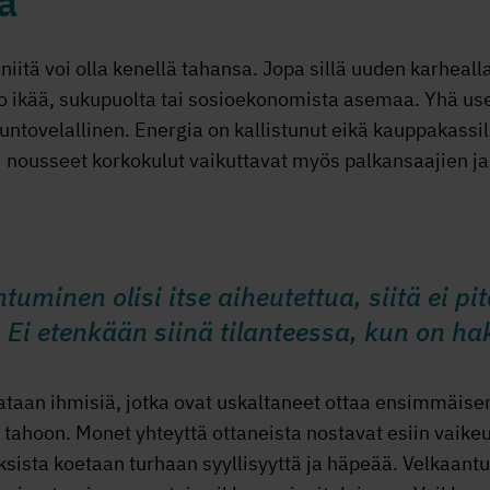
a
niitä voi olla kenellä tahansa. Jopa sillä uuden karheall
tso ikää, sukupuolta tai sosioekonomista asemaa. Yhä u
suntovelallinen. Energia on kallistunut eikä kauppakassi
si nousseet korkokulut vaikuttavat myös palkansaajien 
tuminen olisi itse aiheutettua, siitä ei p
 Ei etenkään siinä tilanteessa, kun on 
dataan ihmisiä, jotka ovat uskaltaneet ottaa ensimmäis
 tahoon. Monet yhteyttä ottaneista nostavat esiin vai
ksista koetaan turhaan syyllisyyttä ja häpeää. Velkaantu