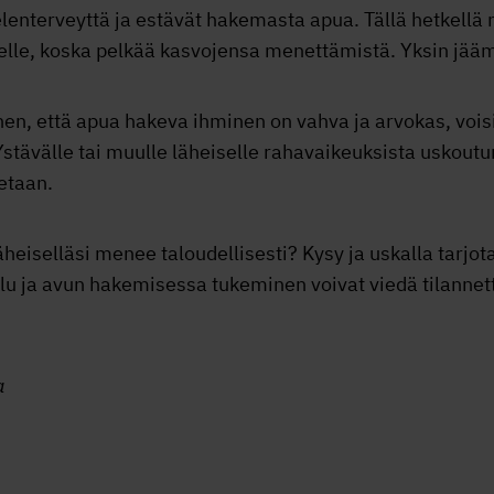
enterveyttä ja estävät hakemasta apua. Tällä hetkellä
elle, koska pelkää kasvojensa menettämistä. Yksin jääm
en, että apua hakeva ihminen on vahva ja arvokas, vois
stävälle tai muulle läheiselle rahavaikeuksista uskou
tetaan.
heiselläsi menee taloudellisesti? Kysy ja uskalla tarjota
elu ja avun hakemisessa tukeminen voivat viedä tilanne
a