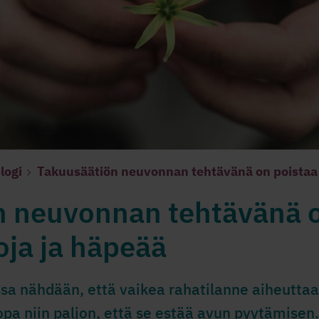
logi
Takuusäätiön neuvonnan tehtävänä on poistaa 
n neuvonnan tehtävänä o
ja ja häpeää
a nähdään, että vaikea rahatilanne aiheuttaa
Jopa niin paljon, että se estää avun pyytämise