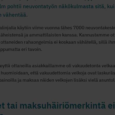
olm pohtii neuvontatyön näkökulmasta sitä, k
n vähentää.
kalinjalla käytiin viime vuonna lähes 7000 neuvontakes
läheistensä ja ammattilaisten kanssa. Kannustamme ott
tä ottaneiden rahaongelmia ei koskaan vähätellä, sillä ih
ppumatta eri tavoin.
yttä ottaneilla asiakkaillamme oli vakuudetonta velka
 huomioidaan, että vakuudettomia velkoja ovat laskurästi
ainoilla ja maksaa näiden velkojen lisäksi vielä asuntol
t tai maksuhäiriömerkintä e