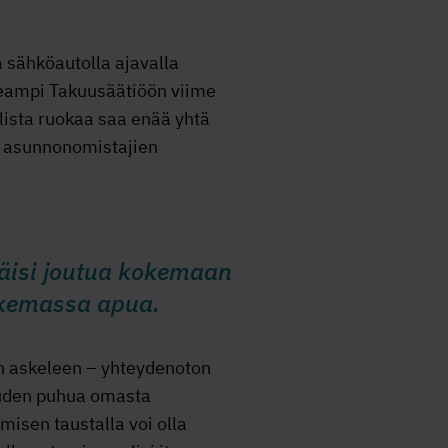
a sähköautolla ajavalla
seampi Takuusäätiöön viime
llista ruokaa saa enää yhtä
ja asunnonomistajien
itäisi joutua kokemaan
hakemassa apua.
en askeleen – yhteydenoton
keuden puhua omasta
misen taustalla voi olla