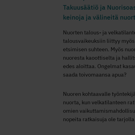
Takuusäätiö ja Nuorisoasu
keinoja ja välineitä nuo
Nuorten talous- ja velkatilan
talousvaikeuksiin liittyy my
etsimisen suhteen. Myös nuore
nuoresta kaoottiselta ja hall
edes aloittaa. Ongelmat kasa
saada toivomaansa apua?
Nuoren kohtaavalle työntekijä
nuorta, kun velkatilanteen r
omien vaikuttamismahdollisuuk
nopeita ratkaisuja ole tarjol