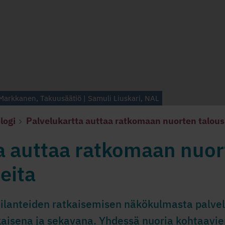
Markkanen, Takuusäätiö | Samuli Liuskari, NAL
logi
Palvelukartta auttaa ratkomaan nuorten talous- 
a auttaa ratkomaan nuor
teita
atilanteiden ratkaisemisen näkökulmasta palve
isena ja sekavana. Yhdessä nuoria kohtaavie