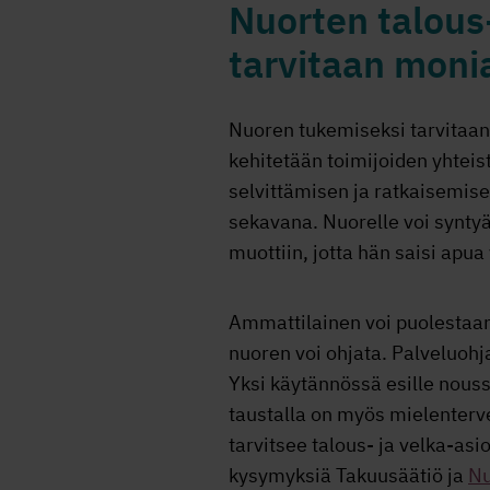
Nuorten talous-
tarvitaan moni
Nuoren tukemiseksi tarvitaan 
kehitetään toimijoiden yhteis
selvittämisen ja ratkaisemis
sekavana. Nuorelle voi syntyä
muottiin, jotta hän saisi apua
Ammattilainen voi puolestaan 
nuoren voi ohjata. Palveluohj
Yksi käytännössä esille nouss
taustalla on myös mielentervey
tarvitsee talous- ja velka-as
kysymyksiä Takuusäätiö ja
Nu