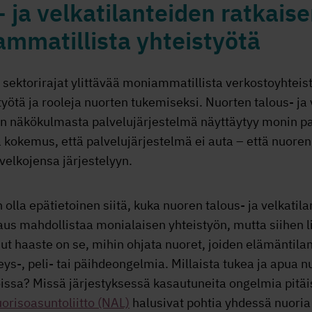
 ja velkatilanteiden ratkais
ammatillista yhteistyötä
sektorirajat ylittävää moniammatillista verkostoyhteis
työtä ja rooleja nuorten tukemiseksi. Nuorten talous- ja 
en näkökulmasta palvelujärjestelmä näyttäytyy monin p
 kokemus, että palvelujärjestelmä ei auta – että nuoren 
 velkojensa järjestelyyn.
olla epätietoinen siitä, kuka nuoren talous- ja velkatil
aus mahdollistaa monialaisen yhteistyön, mutta siihen l
ut haaste on se, mihin ohjata nuoret, joiden elämäntila
s-, peli- tai päihdeongelmia. Millaista tukea ja apua nu
ioissa? Missä järjestyksessä kasautuneita ongelmia pitä
orisoasuntoliitto (NAL)
halusivat pohtia yhdessä nuoria