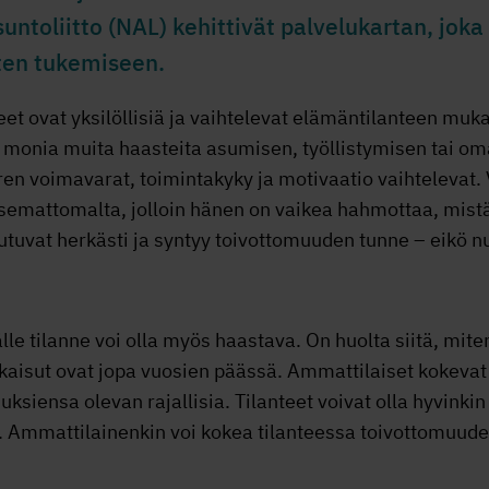
ntoliitto (NAL) kehittivät palvelukartan, joka 
rten tukemiseen.
teet ovat yksilöllisiä ja vaihtelevat elämäntilanteen mu
ös monia muita haasteita asumisen, työllistymisen tai 
n voimavarat, toimintakyky ja motivaatio vaihtelevat. 
itsemattomalta, jolloin hänen on vaikea hahmottaa, mistä
utuvat herkästi ja syntyy toivottomuuden tunne – eikö 
lle tilanne voi olla myös haastava. On huolta siitä, mite
atkaisut ovat jopa vuosien päässä. Ammattilaiset kokeva
siensa olevan rajallisia. Tilanteet voivat olla hyvinkin 
la. Ammattilainenkin voi kokea tilanteessa toivottomuude