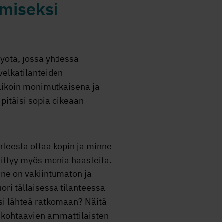
emiseksi
työtä, jossa yhdessä
velkatilanteiden
aikoin monimutkaisena ja
pitäisi sopia oikeaan
anteesta ottaa kopin ja minne
iittyy myös monia haasteita.
nne on vakiintumaton ja
ori tällaisessa tilanteessa
isi lähteä ratkomaan? Näitä
 kohtaavien ammattilaisten