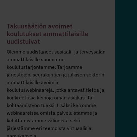
Takuusäätiön avoimet
koulutukset ammattilaisille
uudistuivat
Olemme uudistaneet sosiaali- ja terveysalan
ammattilaisille suunnatun
koulutustarjontamme. Tarjoamme
järjestöjen, seurakuntien ja julkisen sektorin
ammattilaisille avoimia
koulutuswebinaareja, jotka antavat tietoa ja
konkreettisia keinoja oman asiakas- tai
kohtaamistyön tueksi. Lisäksi kerromme
webinaareissa omista palveluistamme ja
kehittämistämme välineistä sekä
järjestämme eri teemoista virtuaalisia
aamukahveja.