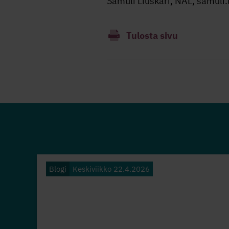
Samuli Liuskari, NAL, samuli.l
Tulosta sivu
Blogi
Keskiviikko 22.4.2026