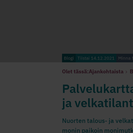
Blogi
Tiistai 14.12.2021
Minna 
Olet tässä:
Ajankohtaista
B
Palvelukartt
ja velkatilan
Nuorten talous- ja velk
monin paikoin monimutka