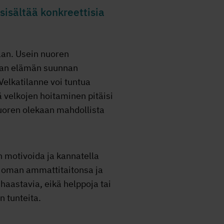
sisältää konkreettisia
kaan. Usein nuoren
oman elämän suunnan
Velkatilanne voi tuntua
 velkojen hoitaminen pitäisi
nuoren olekaan mahdollista
n motivoida ja kannatella
t oman ammattitaitonsa ja
haastavia, eikä helppoja tai
n tunteita.