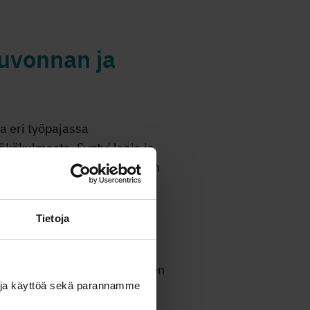
euvonnan ja
a eri työpajassa
kökulmasta. Syntyi laaja ja
 sekä hyviä käytäntöjä nuorten
Tietoja
 raha-asioiden luonteva
von luominen ja tukeminen
palvelukartta tukemaan nuoren
ä ja käyttöä sekä parannamme