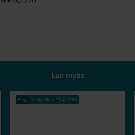
iuskari(at)nal.fi
Lue myös
Blogi
Keskiviikko 15.4.2026