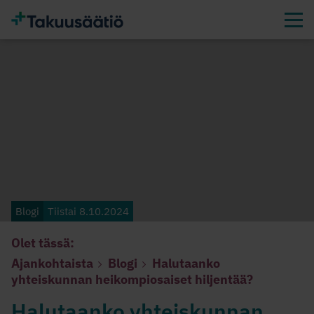
Blogi
Tiistai 8.10.2024
Olet tässä:
Ajankohtaista
Blogi
Halutaanko
yhteiskunnan heikompiosaiset hiljentää?
Halutaanko yhteiskunnan