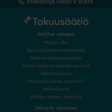
Velkalinja 0800 9 8009
Hallitse rahojasi
Minä ja raha
Raha vaikuttaa ihmissuhteisiin
Raha eri elämäntilanteissa
Omien tulojen ja menojen seuranta
Säästä tulevaan
Harkitsetko lainan ottamista?
Verkkokurssit
Hallitse rahojasi -työkaluja
Selviydy veloistasi