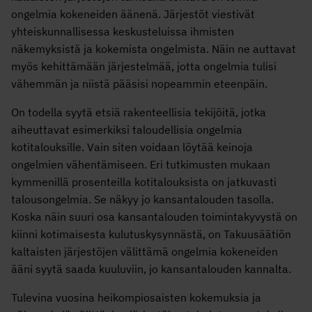
ongelmia kokeneiden äänenä. Järjestöt viestivät
yhteiskunnallisessa keskusteluissa ihmisten
näkemyksistä ja kokemista ongelmista. Näin ne auttavat
myös kehittämään järjestelmää, jotta ongelmia tulisi
vähemmän ja niistä pääsisi nopeammin eteenpäin.
On todella syytä etsiä rakenteellisia tekijöitä, jotka
aiheuttavat esimerkiksi taloudellisia ongelmia
kotitalouksille. Vain siten voidaan löytää keinoja
ongelmien vähentämiseen. Eri tutkimusten mukaan
kymmenillä prosenteilla kotitalouksista on jatkuvasti
talousongelmia. Se näkyy jo kansantalouden tasolla.
Koska näin suuri osa kansantalouden toimintakyvystä on
kiinni kotimaisesta kulutuskysynnästä, on Takuusäätiön
kaltaisten järjestöjen välittämä ongelmia kokeneiden
ääni syytä saada kuuluviin, jo kansantalouden kannalta.
Tulevina vuosina heikompiosaisten kokemuksia ja