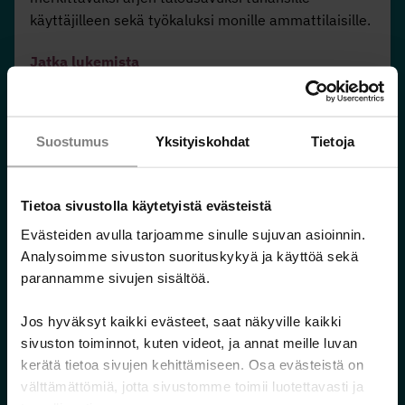
käyttäjilleen sekä työkaluksi monille ammattilaisille.
Jatka lukemista
Suostumus
Yksityiskohdat
Tietoja
Blogi
Keskiviikko 15.4.2026
Tietoa sivustolla käytetyistä evästeistä
Evästeiden avulla tarjoamme sinulle sujuvan asioinnin.
Analysoimme sivuston suorituskykyä ja käyttöä sekä
parannamme sivujen sisältöä.
Jos hyväksyt kaikki evästeet, saat näkyville kaikki
Menetelmällisyys ja voimavaralähtöisyys
sivuston toiminnot, kuten videot, ja annat meille luvan
lisäävät talousneuvonnan vaikuttavuutta
kerätä tietoa sivujen kehittämiseen. Osa evästeistä on
Taloussosiaalityön menetelmiä on kehitetty,
välttämättömiä, jotta sivustomme toimii luotettavasti ja
mallinnettu ja arvioitu yhteistyössä eri toimijoiden