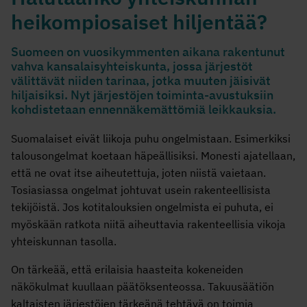
heikompiosaiset hiljentää?
Suomeen on vuosikymmenten aikana rakentunut
vahva kansalaisyhteiskunta, jossa järjestöt
välittävät niiden tarinaa, jotka muuten jäisivät
hiljaisiksi. Nyt järjestöjen toiminta-avustuksiin
kohdistetaan ennennäkemättömiä leikkauksia.
Suomalaiset eivät liikoja puhu ongelmistaan. Esimerkiksi
talousongelmat koetaan häpeällisiksi. Monesti ajatellaan,
että ne ovat itse aiheutettuja, joten niistä vaietaan.
Tosiasiassa ongelmat johtuvat usein rakenteellisista
tekijöistä. Jos kotitalouksien ongelmista ei puhuta, ei
myöskään ratkota niitä aiheuttavia rakenteellisia vikoja
yhteiskunnan tasolla.
On tärkeää, että erilaisia haasteita kokeneiden
näkökulmat kuullaan päätöksenteossa. Takuusäätiön
kaltaisten järjestöjen tärkeänä tehtävä on toimia