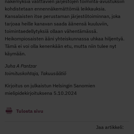
näkemyksiä välittävien järjestöjen toiminta-avustuksiin
kohdistetaan ennennäkemättömiä leikkauksia.
Kansalaisten itse perustaman järjestötoiminnan, joka
tarjoaa heille kanavan saada äänensä kuuluviin,
toimintaedellytyksiä ollaan vähentämässä.
Heikompiosaisten ääni yhteiskunnassa uhkaa hiljentyä.
Tämä ei voi olla kenenkään etu, mutta niin tulee nyt
käymään.
Juha A Pantzar
toimituskohtaja, Takuusäätiö
Kirjoitus on julkaistun Helsingin Sanomien
mielipidekirjoituksena 5.10.2024
Tulosta sivu
Jaa artikkeli: