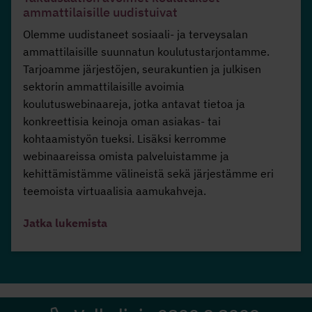
ammattilaisille uudistuivat
Olemme uudistaneet sosiaali- ja terveysalan
ammattilaisille suunnatun koulutustarjontamme.
Tarjoamme järjestöjen, seurakuntien ja julkisen
sektorin ammattilaisille avoimia
koulutuswebinaareja, jotka antavat tietoa ja
konkreettisia keinoja oman asiakas- tai
kohtaamistyön tueksi. Lisäksi kerromme
webinaareissa omista palveluistamme ja
kehittämistämme välineistä sekä järjestämme eri
teemoista virtuaalisia aamukahveja.
Jatka lukemista