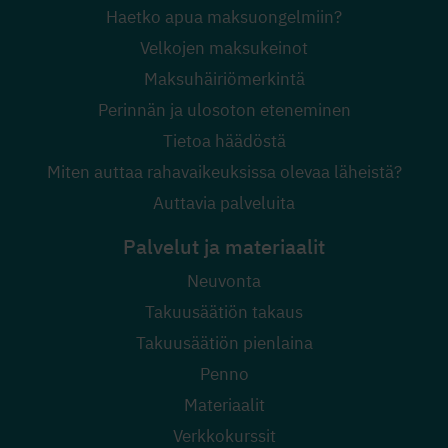
Haetko apua maksuongelmiin?
Velkojen maksukeinot
Maksuhäiriömerkintä
Perinnän ja ulosoton eteneminen
Tietoa häädöstä
Miten auttaa rahavaikeuksissa olevaa läheistä?
Auttavia palveluita
Palvelut ja materiaalit
Neuvonta
Takuusäätiön takaus
Takuusäätiön pienlaina
Penno
Materiaalit
Verkkokurssit