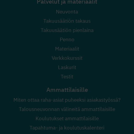
Palvelut ja materiaalit
Neuvonta
Takuusäätiön takaus
Takuusäätiön pienlaina
Penno
Materiaalit
Verkkokurssit
Laskurit
Testit
Ammattilaisille
Miten ottaa raha-asiat puheeksi asiakastyössä?
Talousneuvonnan välineitä ammattilaisille
Koulutukset ammattilaisille
Tapahtuma- ja koulutuskalenteri