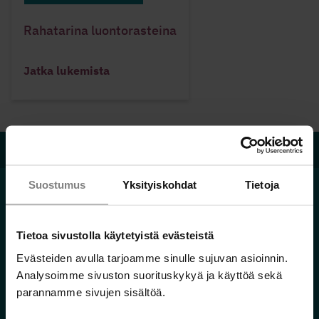
Rahatarina luontorasteina
Jatka lukemista
Velkalinja 0800 9 8009
Suostumus
Yksityiskohdat
Tietoja
Tietoa sivustolla käytetyistä evästeistä
Hallitse rahojasi
Evästeiden avulla tarjoamme sinulle sujuvan asioinnin.
Minä ja raha
Analysoimme sivuston suorituskykyä ja käyttöä sekä
Raha vaikuttaa ihmissuhteisiin
parannamme sivujen sisältöä.
Raha eri elämäntilanteissa