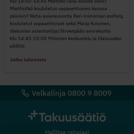
Klo 14:00-14:45 Mietitkö raha-asioita öisin?
Miettisitkö koulutetun vapaaehtoisen kanssa
päivisin? Raha-asianeuvonta Rari-toiminnan esittely,
koulutetut vapaaehtoiset sekä Marja Kosonen,
diakonian asiantuntija/Järvenpään seurakunta
Klo 14:45-15:00 Yhteinen keskustelu ja tilaisuuden
päätös
Jatka lukemista
Velkalinja 0800 9 8009
Hallitse rahojasi