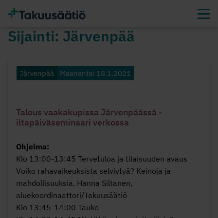
Sijainti:
Järvenpää
Järvenpää
Maanantai 18.1.2021
Talous vaakakupissa Järvenpäässä -
iltapäiväseminaari verkossa
Ohjelma:
Klo 13:00-13:45 Tervetuloa ja tilaisuuden avaus
Voiko rahavaikeuksista selviytyä? Keinoja ja
mahdollisuuksia. Hanna Siltanen,
aluekoordinaattori/Takuusäätiö
Klo 13:45-14:00 Tauko