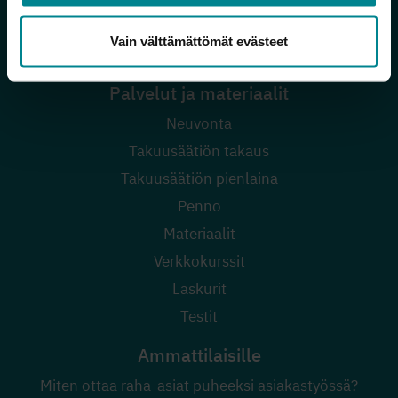
Miten auttaa rahavaikeuksissa olevaa läheistä?
Vain välttämättömät evästeet
Auttavia palveluita
Palvelut ja materiaalit
Neuvonta
Takuusäätiön takaus
Takuusäätiön pienlaina
Penno
Materiaalit
Verkkokurssit
Laskurit
Testit
Ammattilaisille
Miten ottaa raha-asiat puheeksi asiakastyössä?