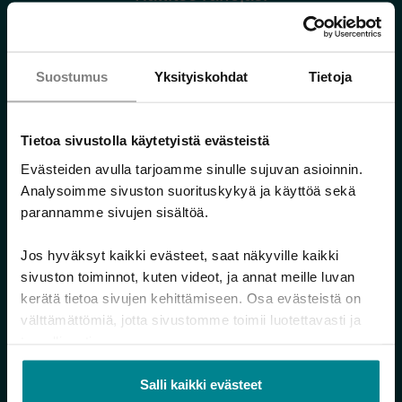
Minä ja raha
Raha vaikuttaa ihmissuhteisiin
Suostumus
Yksityiskohdat
Tietoja
Raha eri elämäntilanteissa
Omien tulojen ja menojen seuranta
Säästä tulevaan
Tietoa sivustolla käytetyistä evästeistä
Harkitsetko lainan ottamista?
Evästeiden avulla tarjoamme sinulle sujuvan asioinnin.
Analysoimme sivuston suorituskykyä ja käyttöä sekä
Verkkokurssit
parannamme sivujen sisältöä.
Hallitse rahojasi -työkaluja
Jos hyväksyt kaikki evästeet, saat näkyville kaikki
Selviydy veloistasi
sivuston toiminnot, kuten videot, ja annat meille luvan
Haetko apua maksuongelmiin?
kerätä tietoa sivujen kehittämiseen. Osa evästeistä on
Velkojen maksukeinot
välttämättömiä, jotta sivustomme toimii luotettavasti ja
turvallisesti.
Maksuhäiriömerkintä
Perinnän ja ulosoton eteneminen
Salli kaikki evästeet
Tietoa häädöstä