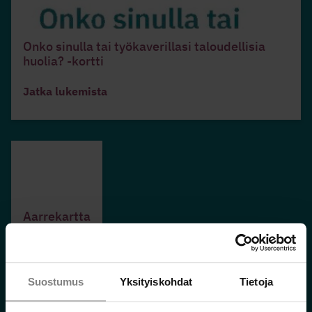
Onko sinulla tai työkaverillasi taloudellisia
huolia? -kortti
Jatka lukemista
Aarrekartta
Jatka
lukemista
Suostumus
Yksityiskohdat
Tietoja