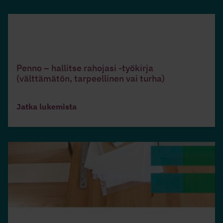
Penno – hallitse rahojasi -työkirja
(välttämätön, tarpeellinen vai turha)
Jatka lukemista