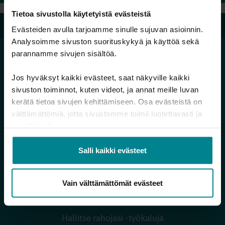
Tietoa sivustolla käytetyistä evästeistä
Velkalinja 0800 9 8009
Evästeiden avulla tarjoamme sinulle sujuvan asioinnin.
Analysoimme sivuston suorituskykyä ja käyttöä sekä
parannamme sivujen sisältöä.
Jos hyväksyt kaikki evästeet, saat näkyville kaikki
Hallitse rahojasi
sivuston toiminnot, kuten videot, ja annat meille luvan
kerätä tietoa sivujen kehittämiseen. Osa evästeistä on
Minä ja raha
välttämättömiä, jotta sivustomme toimii luotettavasti ja
Raha vaikuttaa ihmissuhteisiin
turvallisesti.
Raha eri elämäntilanteissa
Salli kaikki evästeet
Omien tulojen ja menojen seuranta
Säästä tulevaan
Vain välttämättömät evästeet
Harkitsetko lainan ottamista?
Verkkokurssit
Hallitse rahojasi -työkaluja