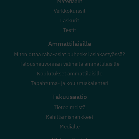
Materiaalit
Verkkokurssit
Laskurit
Testit
Ammattilaisille
Miten ottaa raha-asiat puheeksi asiakastyössä?
Talousneuvonnan välineitä ammattilaisille
Koulutukset ammattilaisille
Tapahtuma- ja koulutuskalenteri
Takuusäätiö
Tietoa meistä
Kehittämishankkeet
Medialle