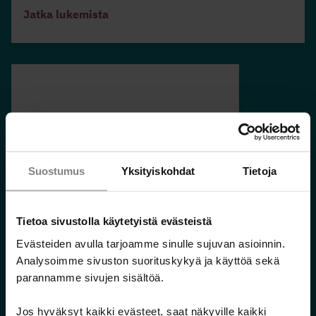
Jatka lukemista
Velkaantumisen sanasto ja toimijat
Suostumus
Yksityiskohdat
Tietoja
Jatka lukemista
Tietoa sivustolla käytetyistä evästeistä
Evästeiden avulla tarjoamme sinulle sujuvan asioinnin.
Analysoimme sivuston suorituskykyä ja käyttöä sekä
parannamme sivujen sisältöä.
Täytettävä velkalista, PDF-tiedosto
Jos hyväksyt kaikki evästeet, saat näkyville kaikki