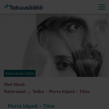
Raha-asiat, Velka
Olet tässä:
Raha-asiat
,
Velka
Murra häpeä – Tiina
Murra häpeä – Tiina