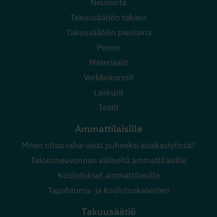
Neuvonta
Takuusäätiön takaus
Takuusäätiön pienlaina
Penno
Materiaalit
Verkkokurssit
Laskurit
Testit
Ammattilaisille
Miten ottaa raha-asiat puheeksi asiakastyössä?
Talousneuvonnan välineitä ammattilaisille
Koulutukset ammattilaisille
Tapahtuma- ja koulutuskalenteri
Takuusäätiö