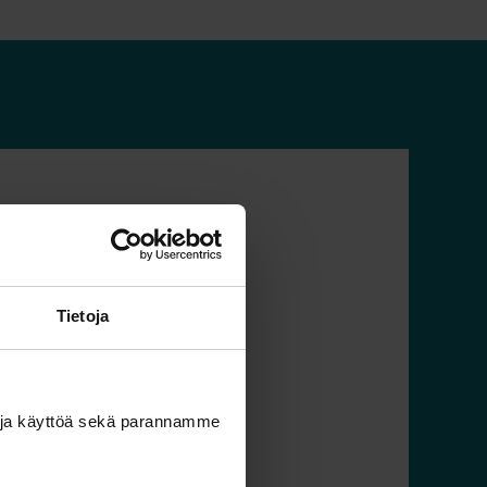
Aarrekartta
Tietoja
ä ja käyttöä sekä parannamme
Jatka lukemista