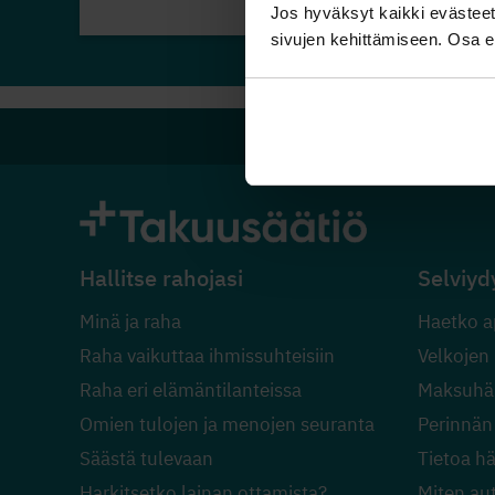
Jos hyväksyt kaikki evästeet,
sivujen kehittämiseen. Osa ev
Hallitse rahojasi
Selviyd
Minä ja raha
Haetko a
Raha vaikuttaa ihmissuhteisiin
Velkojen
Raha eri elämäntilanteissa
Maksuhäi
Omien tulojen ja menojen seuranta
Perinnän
Säästä tulevaan
Tietoa h
Harkitsetko lainan ottamista?
Miten au