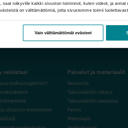
 saat näkyville kaikki sivuston toiminnot, kuten videot, ja annat 
ästeistä on välttämättömiä, jotta sivustomme toimii luotettavasti
Vain välttämättömät evästeet
Velkalinja 0800 9 8009
y veloistasi
Palvelut ja materiaalit
pua maksuongelmiin?
Neuvonta
 maksukeinot
Takuusäätiön takaus
riömerkintä
Takuusäätiön pienlaina
 ja ulosoton eteneminen
Penno
äädöstä
Materiaalit
ttaa rahavaikeuksissa
Verkkokurssit