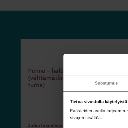
Penno – hallitse rahojasi -työkirja
(välttämätön, tarpeellinen vai
Suostumus
turha)
Tietoa sivustolla käytetyistä
Evästeiden avulla tarjoamme
sivujen sisältöä.
Jatka lukemista