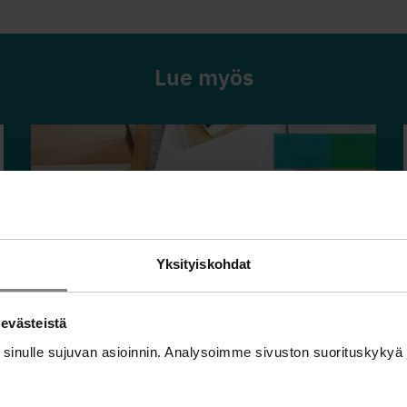
Lue myös
Yksityiskohdat
 evästeistä
Onko sinulla tai työkaverillasi
 sinulle sujuvan asioinnin. Analysoimme sivuston suorituskyky
taloudellisia huolia? -kortti
Jatka lukemista