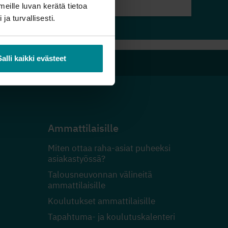
meille luvan kerätä tietoa
 ja turvallisesti.
Salli kaikki evästeet
Ammattilaisille
Miten ottaa raha-asiat puheeksi
asiakastyössä?
Talousneuvonnan välineitä
ammattilaisille
Koulutukset ammattilaisille
Tapahtuma- ja koulutuskalenteri