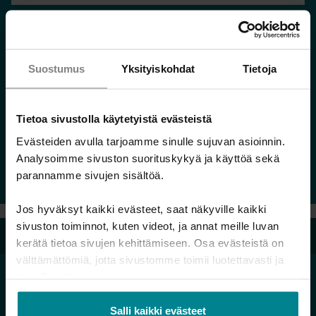
Suostumus
Yksityiskohdat
Tietoja
Aarrekartta
Tietoa sivustolla käytetyistä evästeistä
Jatka
Evästeiden avulla tarjoamme sinulle sujuvan asioinnin.
lukemista
Analysoimme sivuston suorituskykyä ja käyttöä sekä
parannamme sivujen sisältöä.
Jos hyväksyt kaikki evästeet, saat näkyville kaikki
sivuston toiminnot, kuten videot, ja annat meille luvan
Velkalinja 0800 9 8009
kerätä tietoa sivujen kehittämiseen. Osa evästeistä on
välttämättömiä, jotta sivustomme toimii luotettavasti ja
turvallisesti.
Salli kaikki evästeet