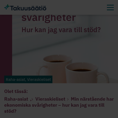
Raha-asiat, Vieraskieliset
Olet tässä:
Raha-asiat
,
Vieraskieliset
Min närstående har
ekonomiska svårigheter – hur kan jag vara till
stöd?