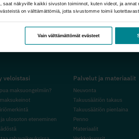
 saat näkyville kaikki sivuston toiminnot, kuten videot, ja annat 
ästeistä on välttämättömiä, jotta sivustomme toimii luotettavasti
Vain välttämättömät evästeet
Velkalinja 0800 9 8009
y veloistasi
Palvelut ja materiaalit
pua maksuongelmiin?
Neuvonta
 maksukeinot
Takuusäätiön takaus
riömerkintä
Takuusäätiön pienlaina
 ja ulosoton eteneminen
Penno
äädöstä
Materiaalit
ttaa rahavaikeuksissa
Verkkokurssit