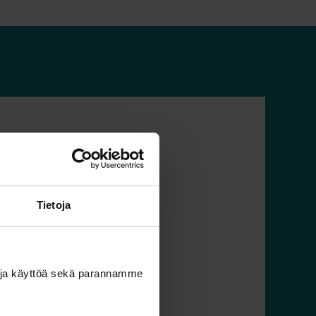
Aarrekartta
Tietoja
ä ja käyttöä sekä parannamme
Jatka lukemista