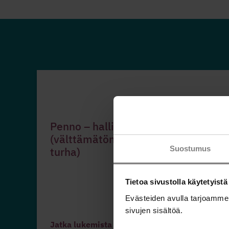
Penno – hallitse rahojasi -työkirja
(välttämätön, tarpeellinen vai
Suostumus
turha)
Tietoa sivustolla käytetyistä
Evästeiden avulla tarjoamme
sivujen sisältöä.
Jatka lukemista