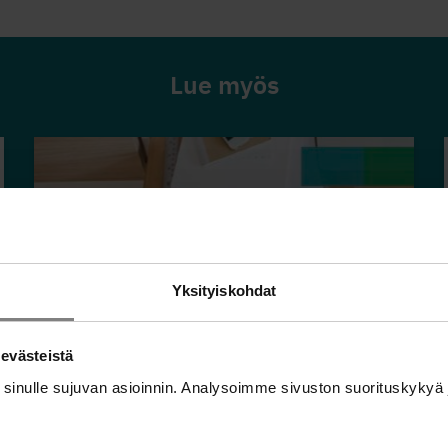
Lue myös
Yksityiskohdat
 evästeistä
Onko sinulla tai työkaverillasi
 sinulle sujuvan asioinnin. Analysoimme sivuston suorituskyky
taloudellisia huolia? -kortti
Jatka lukemista