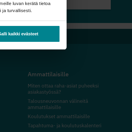
meille luvan kerätä tietoa
 ja turvallisesti.
Salli kaikki evästeet
Ammattilaisille
Miten ottaa raha-asiat puheeksi
asiakastyössä?
Talousneuvonnan välineitä
ammattilaisille
Koulutukset ammattilaisille
Tapahtuma- ja koulutuskalenteri