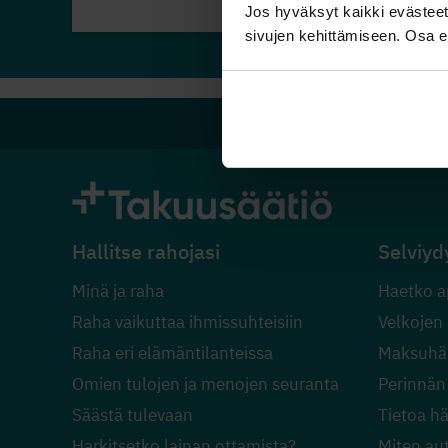
Jos hyväksyt kaikki evästeet,
sivujen kehittämiseen. Osa ev
Hallitse rahojasi
Selviyd
Minä ja raha
Haetko a
Raha vaikuttaa ihmissuhteisiin
Velkojen
Raha eri elämäntilanteissa
Maksuhäi
Omien tulojen ja menojen seuranta
Perinnän
Säästä tulevaan
Tietoa h
Harkitsetko lainan ottamista?
Miten au