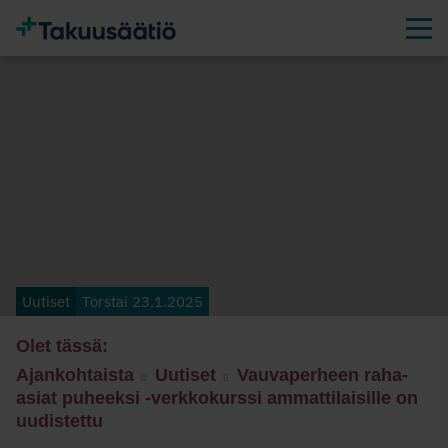
Uutiset
Torstai 23.1.2025
Olet tässä:
Ajankohtaista
Uutiset
Vauvaperheen raha-
asiat puheeksi -verkkokurssi ammattilaisille on
uudistettu