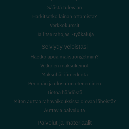
Säästä tulevaan
Harkitsetko lainan ottamista?
Verkkokurssit
Hallitse rahojasi -työkaluja
Selviydy veloistasi
Haetko apua maksuongelmiin?
Velkojen maksukeinot
Maksuhäiriömerkintä
Perinnän ja ulosoton eteneminen
Tietoa häädöstä
Miten auttaa rahavaikeuksissa olevaa läheistä?
Auttavia palveluita
Palvelut ja materiaalit