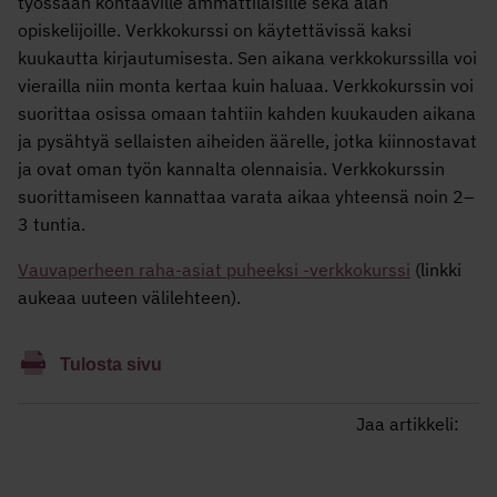
työssään kohtaaville ammattilaisille sekä alan
opiskelijoille. Verkkokurssi on käytettävissä kaksi
kuukautta kirjautumisesta. Sen aikana verkkokurssilla voi
vierailla niin monta kertaa kuin haluaa. Verkkokurssin voi
suorittaa osissa omaan tahtiin kahden kuukauden aikana
ja pysähtyä sellaisten aiheiden äärelle, jotka kiinnostavat
ja ovat oman työn kannalta olennaisia. Verkkokurssin
suorittamiseen kannattaa varata aikaa yhteensä noin 2–
3 tuntia.
Vauvaperheen raha-asiat puheeksi -verkkokurssi
(linkki
aukeaa uuteen välilehteen).
Tulosta sivu
Jaa artikkeli: