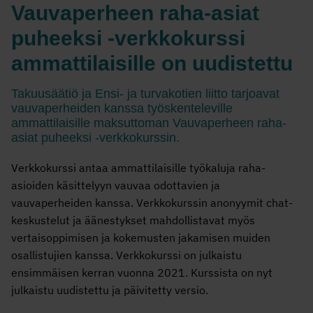
Vauvaperheen raha-asiat
puheeksi -verkkokurssi
ammattilaisille on uudistettu
Takuusäätiö ja Ensi- ja turvakotien liitto tarjoavat
vauvaperheiden kanssa työskenteleville
ammattilaisille maksuttoman Vauvaperheen raha-
asiat puheeksi -verkkokurssin.
Verkkokurssi antaa ammattilaisille työkaluja raha-
asioiden käsittelyyn vauvaa odottavien ja
vauvaperheiden kanssa. Verkkokurssin anonyymit chat-
keskustelut ja äänestykset mahdollistavat myös
vertaisoppimisen ja kokemusten jakamisen muiden
osallistujien kanssa. Verkkokurssi on julkaistu
ensimmäisen kerran vuonna 2021. Kurssista on nyt
julkaistu uudistettu ja päivitetty versio.