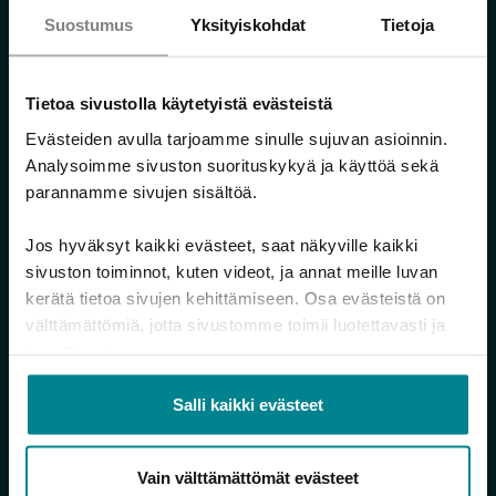
hämmennystä. Vakavana huolena on, että
Suostumus
Yksityiskohdat
Tietoja
heikoimmassa asemassa olevien ääni on
hiljenemässä.
Tietoa sivustolla käytetyistä evästeistä
Jatka lukemista
Evästeiden avulla tarjoamme sinulle sujuvan asioinnin.
Analysoimme sivuston suorituskykyä ja käyttöä sekä
parannamme sivujen sisältöä.
Uutiset
Tiistai 16.6.2026
Jos hyväksyt kaikki evästeet, saat näkyville kaikki
sivuston toiminnot, kuten videot, ja annat meille luvan
kerätä tietoa sivujen kehittämiseen. Osa evästeistä on
välttämättömiä, jotta sivustomme toimii luotettavasti ja
turvallisesti.
Salli kaikki evästeet
Aukioloaikamme kesällä 2026
Toivotamme aurinkoista ja mukavaa kesää! Katso
Vain välttämättömät evästeet