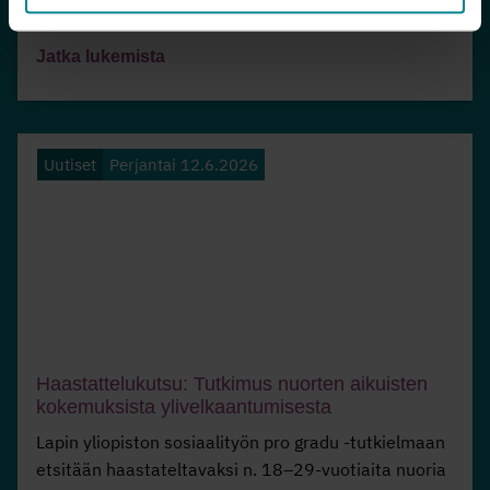
palveluidemme kesän aukioloajat.
Jatka lukemista
Uutiset
Perjantai 12.6.2026
Haastattelukutsu: Tutkimus nuorten aikuisten
kokemuksista ylivelkaantumisesta
Lapin yliopiston sosiaalityön pro gradu -tutkielmaan
etsitään haastateltavaksi n. 18–29-vuotiaita nuoria