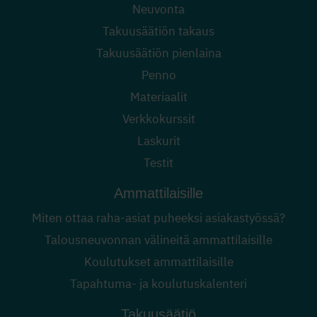
Neuvonta
Takuusäätiön takaus
Takuusäätiön pienlaina
Penno
Materiaalit
Verkkokurssit
Laskurit
Testit
Ammattilaisille
Miten ottaa raha-asiat puheeksi asiakastyössä?
Talousneuvonnan välineitä ammattilaisille
Koulutukset ammattilaisille
Tapahtuma- ja koulutuskalenteri
Takuusäätiö