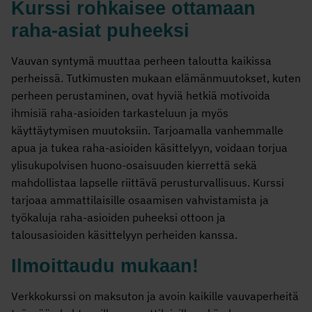
Kurssi rohkaisee ottamaan
raha-asiat puheeksi
Vauvan syntymä muuttaa perheen taloutta kaikissa
perheissä. Tutkimusten mukaan elämänmuutokset, kuten
perheen perustaminen, ovat hyviä hetkiä motivoida
ihmisiä raha-asioiden tarkasteluun ja myös
käyttäytymisen muutoksiin. Tarjoamalla vanhemmalle
apua ja tukea raha-asioiden käsittelyyn, voidaan torjua
ylisukupolvisen huono-osaisuuden kierrettä sekä
mahdollistaa lapselle riittävä perusturvallisuus. Kurssi
tarjoaa ammattilaisille osaamisen vahvistamista ja
työkaluja raha-asioiden puheeksi ottoon ja
talousasioiden käsittelyyn perheiden kanssa.
Ilmoittaudu mukaan!
Verkkokurssi on maksuton ja avoin kaikille vauvaperheitä