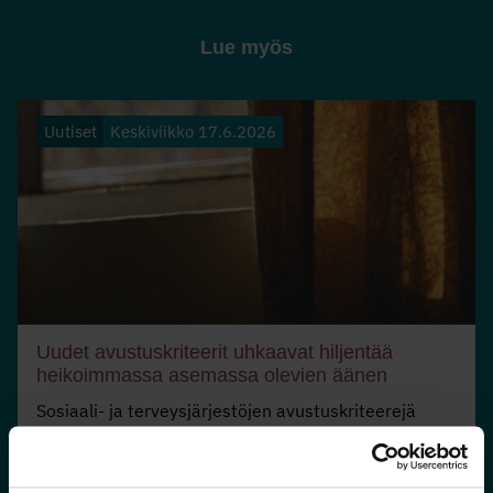
Lue myös
Uutiset
Keskiviikko 17.6.2026
Uudet avustuskriteerit uhkaavat hiljentää
heikoimmassa asemassa olevien äänen
Sosiaali- ja terveysjärjestöjen avustuskriteerejä
ollaan tiukentamassa vuodelle 2027. Uudet
avustuskriteerit ovat herättäneet järjestökentällä