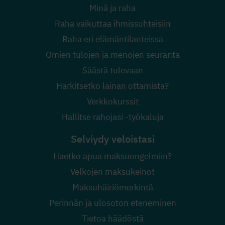
Minä ja raha
Raha vaikuttaa ihmissuhteisiin
Raha eri elämäntilanteissa
Omien tulojen ja menojen seuranta
Säästä tulevaan
Harkitsetko lainan ottamista?
Verkkokurssit
Hallitse rahojasi -työkaluja
Selviydy veloistasi
Haetko apua maksuongelmiin?
Velkojen maksukeinot
Maksuhäiriömerkintä
Perinnän ja ulosoton eteneminen
Tietoa häädöstä