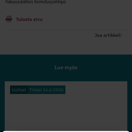
Takuusäätiön toimitusjohtaja
Tulosta sivu
Jaa artikkeli:
Lue myös
Uutiset
Tiistai 16.6.2026