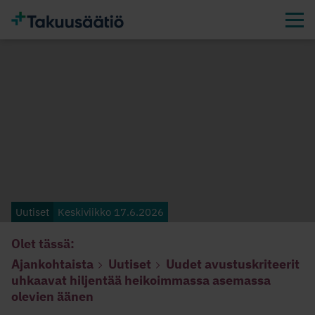
Uutiset
Keskiviikko 17.6.2026
Olet tässä:
Ajankohtaista
Uutiset
Uudet avustuskriteerit
uhkaavat hiljentää heikoimmassa asemassa
olevien äänen