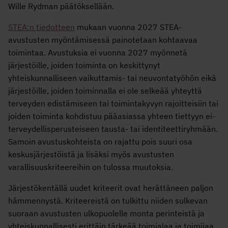
Wille Rydman päätöksellään.
STEA:n tiedotteen
mukaan vuonna 2027 STEA-
avustusten myöntämisessä painotetaan kohtaavaa
toimintaa. Avustuksia ei vuonna 2027 myönnetä
järjestöille, joiden toiminta on keskittynyt
yhteiskunnalliseen vaikuttamis- tai neuvontatyöhön eikä
järjestöille, joiden toiminnalla ei ole selkeää yhteyttä
terveyden edistämiseen tai toimintakyvyn rajoitteisiin tai
joiden toiminta kohdistuu pääasiassa yhteen tiettyyn ei-
terveydellisperusteiseen tausta- tai identiteettiryhmään.
Samoin avustuskohteista on rajattu pois suuri osa
keskusjärjestöistä ja lisäksi myös avustusten
varallisuuskriteereihin on tulossa muutoksia.
Järjestökentällä uudet kriteerit ovat herättäneen paljon
hämmennystä. Kriteereistä on tulkittu niiden sulkevan
suoraan avustusten ulkopuolelle monta perinteistä ja
yhteiskunnallisesti erittäin tärkeää toimialaa ja toimijaa.