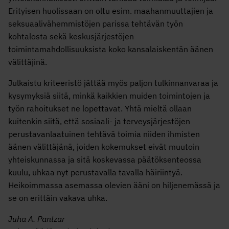
Erityisen huolissaan on oltu esim. maahanmuuttajien ja
seksuaalivähemmistöjen parissa tehtävän työn
kohtalosta sekä keskusjärjestöjen
toimintamahdollisuuksista koko kansalaiskentän äänen
välittäjinä.
Julkaistu kriteeristö jättää myös paljon tulkinnanvaraa ja
kysymyksiä siitä, minkä kaikkien muiden toimintojen ja
työn rahoitukset ne lopettavat. Yhtä mieltä ollaan
kuitenkin siitä, että sosiaali- ja terveysjärjestöjen
perustavanlaatuinen tehtävä toimia niiden ihmisten
äänen välittäjänä, joiden kokemukset eivät muutoin
yhteiskunnassa ja sitä koskevassa päätöksenteossa
kuulu, uhkaa nyt perustavalla tavalla häiriintyä.
Heikoimmassa asemassa olevien ääni on hiljenemässä ja
se on erittäin vakava uhka.
Juha A. Pantzar