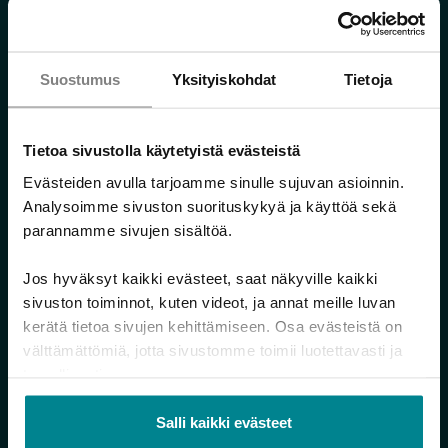
Aukioloaikamme kesällä 2026
Suostumus
Yksityiskohdat
Tietoja
Toivotamme aurinkoista ja mukavaa kesää! Katso
palveluidemme kesän aukioloajat.
Tietoa sivustolla käytetyistä evästeistä
Jatka lukemista
Evästeiden avulla tarjoamme sinulle sujuvan asioinnin.
Analysoimme sivuston suorituskykyä ja käyttöä sekä
parannamme sivujen sisältöä.
Uutiset
Perjantai 12.6.2026
Jos hyväksyt kaikki evästeet, saat näkyville kaikki
sivuston toiminnot, kuten videot, ja annat meille luvan
kerätä tietoa sivujen kehittämiseen. Osa evästeistä on
välttämättömiä, jotta sivustomme toimii luotettavasti ja
turvallisesti.
Salli kaikki evästeet