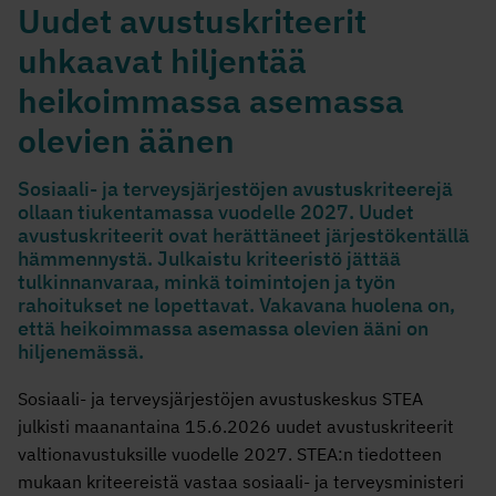
Uudet avustuskriteerit
uhkaavat hiljentää
heikoimmassa asemassa
olevien äänen
Sosiaali- ja terveysjärjestöjen avustuskriteerejä
ollaan tiukentamassa vuodelle 2027. Uudet
avustuskriteerit ovat herättäneet järjestökentällä
hämmennystä. Julkaistu kriteeristö jättää
tulkinnanvaraa, minkä toimintojen ja työn
rahoitukset ne lopettavat. Vakavana huolena on,
että heikoimmassa asemassa olevien ääni on
hiljenemässä.
Sosiaali- ja terveysjärjestöjen avustuskeskus STEA
julkisti maanantaina 15.6.2026 uudet avustuskriteerit
valtionavustuksille vuodelle 2027. STEA:n tiedotteen
mukaan kriteereistä vastaa sosiaali- ja terveysministeri