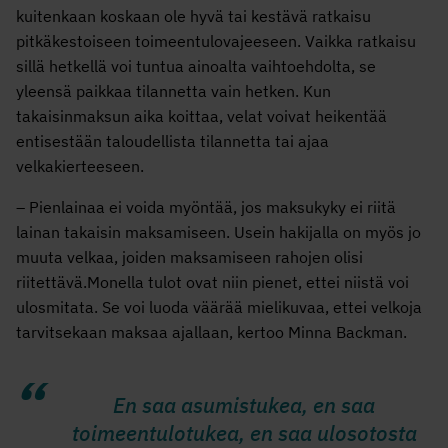
kuitenkaan koskaan ole hyvä tai kestävä ratkaisu
pitkäkestoiseen toimeentulovajeeseen. Vaikka ratkaisu
sillä hetkellä voi tuntua ainoalta vaihtoehdolta, se
yleensä paikkaa tilannetta vain hetken. Kun
takaisinmaksun aika koittaa, velat voivat heikentää
entisestään taloudellista tilannetta tai ajaa
velkakierteeseen.
–
Pienlainaa ei voida myöntää, jos maksukyky ei riitä
lainan takaisin maksamiseen. Usein hakijalla on myös jo
muuta velkaa, joiden maksamiseen rahojen olisi
riitettävä.Monella tulot ovat niin pienet, ettei niistä voi
ulosmitata. Se voi luoda väärää mielikuvaa, ettei velkoja
tarvitsekaan maksaa ajallaan, kertoo Minna Backman.
En saa asumistukea, en saa
toimeentulotukea, en saa ulosotosta