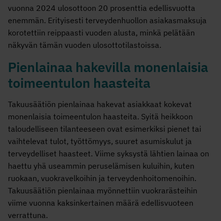
vuonna 2024 ulosottoon 20 prosenttia edellisvuotta
enemmän. Erityisesti terveydenhuollon asiakasmaksuja
korotettiin reippaasti vuoden alusta, minkä pelätään
näkyvän tämän vuoden ulosottotilastoissa.
Pienlainaa hakevilla monenlaisia
toimeentulon haasteita
Takuusäätiön pienlainaa hakevat asiakkaat kokevat
monenlaisia toimeentulon haasteita. Syitä heikkoon
taloudelliseen tilanteeseen ovat esimerkiksi pienet tai
vaihtelevat tulot, työttömyys, suuret asumiskulut ja
terveydelliset haasteet. Viime syksystä lähtien lainaa on
haettu yhä useammin peruselämisen kuluihin, kuten
ruokaan, vuokravelkoihin ja terveydenhoitomenoihin.
Takuusäätiön pienlainaa myönnettiin vuokrarästeihin
viime vuonna kaksinkertainen määrä edellisvuoteen
verrattuna.