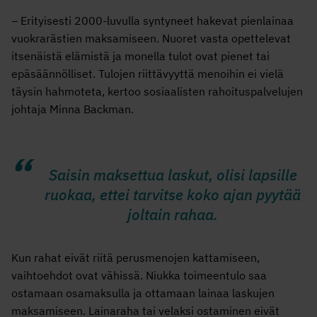
–
Erityisesti 2000-luvulla syntyneet hakevat pienlainaa
vuokrarästien maksamiseen. Nuoret vasta opettelevat
itsenäistä elämistä ja monella tulot ovat pienet tai
epäsäännölliset. Tulojen riittävyyttä menoihin ei vielä
täysin hahmoteta, kertoo sosiaalisten rahoituspalvelujen
johtaja Minna Backman.
Saisin maksettua laskut, olisi lapsille
ruokaa, ettei tarvitse koko ajan pyytää
joltain rahaa.
Kun rahat eivät riitä perusmenojen kattamiseen,
vaihtoehdot ovat vähissä. Niukka toimeentulo saa
ostamaan osamaksulla ja ottamaan lainaa laskujen
maksamiseen. Lainaraha tai velaksi ostaminen eivät