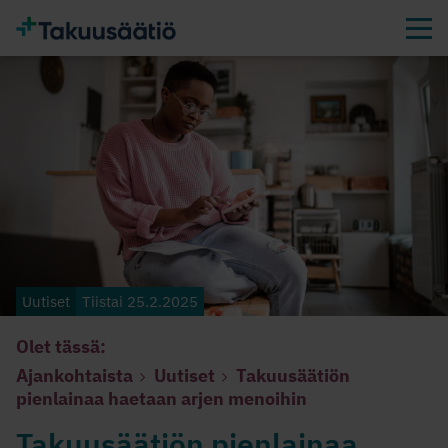
Uutiset
Tiistai 25.2.2025
Olet tässä:
Ajankohtaista
Uutiset
Takuusäätiön
pienlainaa haetaan arjen menoihin
Takuusäätiön pienlainaa