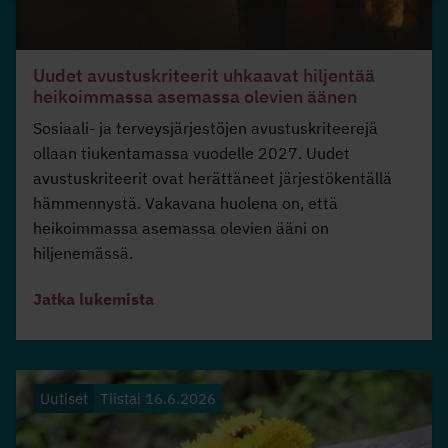
Uudet avustuskriteerit uhkaavat hiljentää
heikoimmassa asemassa olevien äänen
Sosiaali- ja terveysjärjestöjen avustuskriteerejä
ollaan tiukentamassa vuodelle 2027. Uudet
avustuskriteerit ovat herättäneet järjestökentällä
hämmennystä. Vakavana huolena on, että
heikoimmassa asemassa olevien ääni on
hiljenemässä.
Jatka lukemista
Uutiset
Tiistai 16.6.2026