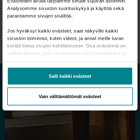
Evästeiden avulla tarjoamme sinulle sujuvan asioinnin.
Analysoimme sivuston suorituskykyä ja käyttöä sekä
parannamme sivujen sisältöä.
Tulosta sivu
Jos hyväksyt kaikki evästeet, saat näkyville kaikki
sivuston toiminnot, kuten videot, ja annat meille luvan
Jaa artikkeli:
kerätä tietoa sivujen kehittämiseen. Osa evästeistä on
välttämättömiä, jotta sivustomme toimii luotettavasti ja
turvallisesti.
Salli kaikki evästeet
Lue myös
Vain välttämättömät evästeet
Uutiset
Keskiviikko 17.6.2026