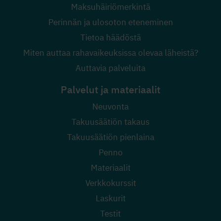
Maksuhäiriömerkintä
Perinnän ja ulosoton eteneminen
Tietoa häädöstä
Miten auttaa rahavaikeuksissa olevaa läheistä?
Auttavia palveluita
Palvelut ja materiaalit
Neuvonta
Takuusäätiön takaus
Takuusäätiön pienlaina
Penno
Materiaalit
Verkkokurssit
Laskurit
Testit