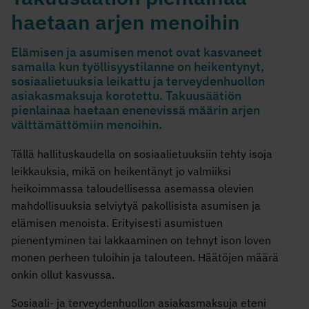
haetaan arjen menoihin
Elämisen ja asumisen menot ovat kasvaneet
samalla kun työllisyystilanne on heikentynyt,
sosiaalietuuksia leikattu ja terveydenhuollon
asiakasmaksuja korotettu. Takuusäätiön
pienlainaa haetaan enenevissä määrin arjen
välttämättömiin menoihin.
Tällä hallituskaudella on sosiaalietuuksiin tehty isoja
leikkauksia, mikä on heikentänyt jo valmiiksi
heikoimmassa taloudellisessa asemassa olevien
mahdollisuuksia selviytyä pakollisista asumisen ja
elämisen menoista. Erityisesti asumistuen
pienentyminen tai lakkaaminen on tehnyt ison loven
monen perheen tuloihin ja talouteen. Häätöjen määrä
onkin ollut kasvussa.
Sosiaali- ja terveydenhuollon asiakasmaksuja eteni