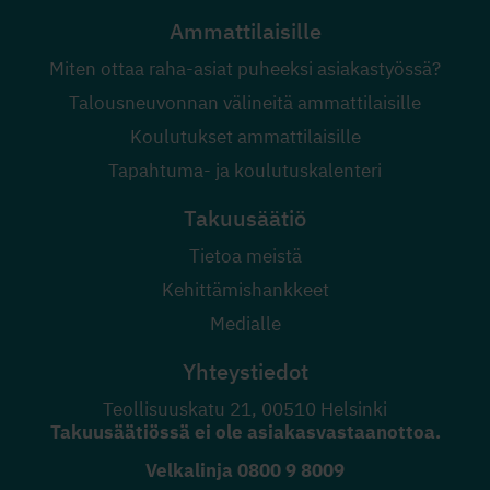
Ammattilaisille
Miten ottaa raha-asiat puheeksi asiakastyössä?
Talousneuvonnan välineitä ammattilaisille
Koulutukset ammattilaisille
Tapahtuma- ja koulutuskalenteri
Takuusäätiö
Tietoa meistä
Kehittämishankkeet
Medialle
Yhteystiedot
Teollisuuskatu 21, 00510 Helsinki
Takuusäätiössä ei ole asiakasvastaanottoa.
Velkalinja
0800 9 8009