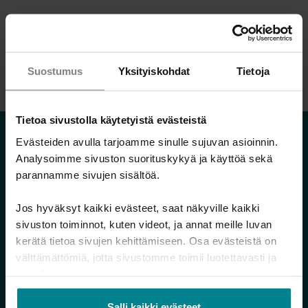
Tulosta sivu
Jaa artikkeli:
Suostumus
Yksityiskohdat
Tietoja
Tietoa sivustolla käytetyistä evästeistä
Lue myös
Evästeiden avulla tarjoamme sinulle sujuvan asioinnin.
Analysoimme sivuston suorituskykyä ja käyttöä sekä
parannamme sivujen sisältöä.
Uutiset
Keskiviikko 17.6.2026
Jos hyväksyt kaikki evästeet, saat näkyville kaikki
sivuston toiminnot, kuten videot, ja annat meille luvan
kerätä tietoa sivujen kehittämiseen. Osa evästeistä on
välttämättömiä, jotta sivustomme toimii luotettavasti ja
turvallisesti.
Salli kaikki evästeet