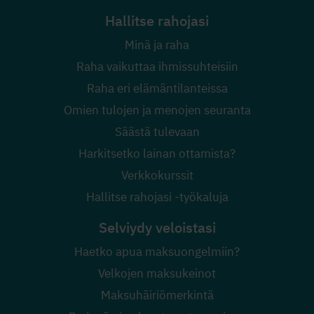
Hallitse rahojasi
Minä ja raha
Raha vaikuttaa ihmissuhteisiin
Raha eri elämäntilanteissa
Omien tulojen ja menojen seuranta
Säästä tulevaan
Harkitsetko lainan ottamista?
Verkkokurssit
Hallitse rahojasi -työkaluja
Selviydy veloistasi
Haetko apua maksuongelmiin?
Velkojen maksukeinot
Maksuhäiriömerkintä