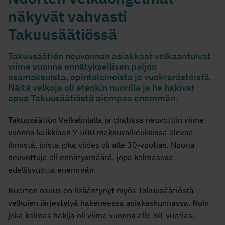
näkyvät vahvasti
Takuusäätiössä
Takuusäätiön neuvonnan asiakkaat velkaantuivat
viime vuonna ennätyksellisen paljon
osamaksuista, opintolainoista ja vuokrarästeistä.
Näitä velkoja oli etenkin nuorilla ja he hakivat
apua Takuusäätiöstä aiempaa enemmän.
Takuusäätiön Velkalinjalla ja chatissa neuvottiin viime
vuonna kaikkiaan 7 500 maksuvaikeuksissa olevaa
ihmistä, joista joka viides oli alle 30-vuotias. Nuoria
neuvottuja oli ennätysmäärä, jopa kolmasosa
edellisvuotta enemmän.
Nuorten osuus on lisääntynyt myös Takuusäätiöstä
velkojen järjestelyä hakeneessa asiakaskunnassa. Noin
joka kolmas hakija oli viime vuonna alle 30-vuotias.