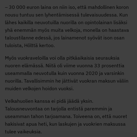
– 30 000 euron laina on niin iso, että mahdollinen koron
nousu tuntuu sen lyhentämisessä tulevaisuudessa. Kun
lähes kaikilla neuvotuilla nuorilla on opintolainan lisäksi
yhä enemmän myös muita velkoja, monella on haastava
taloustilanne edessä, jos lainamenot syövät ison osan
tuloista, Hölttä kertoo.
Myös vuokraveloilla voi olla pitkäaikaisia seurauksia
nuoren elämässä. Niitä oli viime vuonna 33 prosenttia
useammalla neuvotulla kuin vuonna 2020 ja varsinkin
nuorilla. Tavallisimmin he jättivät vuokran maksun väliin
muiden velkojen hoidon vuoksi.
Velkahuolien kanssa ei pidä jäädä yksin.
Talousneuvontaa on tarjolla entistä paremmin ja
useamman tahon tarjoamana. Toiveena on, että nuoret
hakisivat apua heti, kun laskujen ja vuokrien maksussa
tulee vaikeuksia.