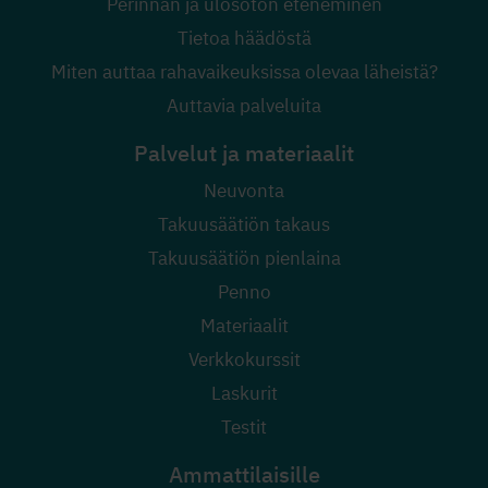
Perinnän ja ulosoton eteneminen
Tietoa häädöstä
Miten auttaa rahavaikeuksissa olevaa läheistä?
Auttavia palveluita
Palvelut ja materiaalit
Neuvonta
Takuusäätiön takaus
Takuusäätiön pienlaina
Penno
Materiaalit
Verkkokurssit
Laskurit
Testit
Ammattilaisille