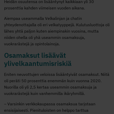
Heidän osuutensa on lisääntynyt kaikkiaan yli 30
prosenttia kahden viimeisen vuoden aikana.
Aiempaa useammalla Velkalinjan ja chatin
yhteydenottajalla oli eri velkatyyppejä. Kulutusluottoja oli
lähes yhtä paljon kuten aiempinakin vuosina, mutta
niiden ohella oli yhä useammin osamaksuja,
vuokrarästejä ja opintolainoja.
Osamaksut lisäävät
ylivelkaantumisriskiä
Eniten neuvottujen veloissa lisääntyivät osamaksut. Niitä
oli peräti 50 prosenttia enemmän kuin vuonna 2020.
Nuorilla oli yli 2,5 kertaa useammin osamaksuja ja
vuokrarästejä kuin vanhemmilla ikäryhmillä.
– Varsinkin verkkokaupassa osamaksua tarjotaan
ensisijaisesti. Pienituloisten on helppo tarttua