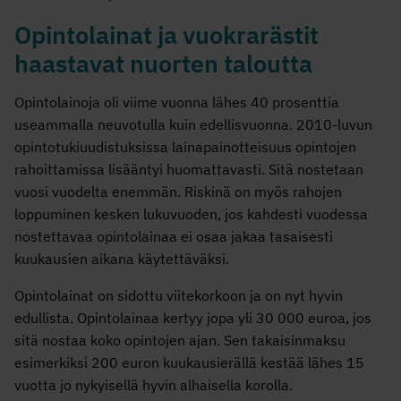
Opintolainat ja vuokrarästit
haastavat nuorten taloutta
Opintolainoja oli viime vuonna lähes 40 prosenttia
useammalla neuvotulla kuin edellisvuonna. 2010-luvun
opintotukiuudistuksissa lainapainotteisuus opintojen
rahoittamissa lisääntyi huomattavasti. Sitä nostetaan
vuosi vuodelta enemmän. Riskinä on myös rahojen
loppuminen kesken lukuvuoden, jos kahdesti vuodessa
nostettavaa opintolainaa ei osaa jakaa tasaisesti
kuukausien aikana käytettäväksi.
Opintolainat on sidottu viitekorkoon ja on nyt hyvin
edullista. Opintolainaa kertyy jopa yli 30 000 euroa, jos
sitä nostaa koko opintojen ajan. Sen takaisinmaksu
esimerkiksi 200 euron kuukausierällä kestää lähes 15
vuotta jo nykyisellä hyvin alhaisella korolla.