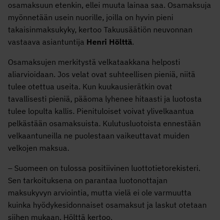
osamaksuun etenkin, ellei muuta lainaa saa. Osamaksuja
myönnetään usein nuorille, joilla on hyvin pieni
takaisinmaksukyky, kertoo Takuusäätiön neuvonnan
vastaava asiantuntija
Henri Hölttä
.
Osamaksujen merkitystä velkataakkana helposti
aliarvioidaan. Jos velat ovat suhteellisen pieniä, niitä
tulee otettua useita. Kun kuukausierätkin ovat
tavallisesti pieniä, pääoma lyhenee hitaasti ja luotosta
tulee lopulta kallis. Pienituloiset voivat ylivelkaantua
pelkästään osamaksuista. Kulutusluotoista ennestään
velkaantuneilla ne puolestaan vaikeuttavat muiden
velkojen maksua.
– Suomeen on tulossa positiivinen luottotietorekisteri.
Sen tarkoituksena on parantaa luotonottajan
maksukyvyn arviointia, mutta vielä ei ole varmuutta
kuinka hyödykesidonnaiset osamaksut ja laskut otetaan
siihen mukaan, Hölttä kertoo.