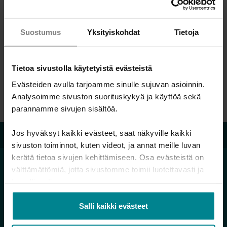
YouTube-kanavalla:
Kestävä talousosaaminen tulevaisuudessa -seminaari
Teatteriesitystä ei tekijänoikeussyistä tallennettu.
Suostumus
Yksityiskohdat
Tietoja
Tulosta sivu
Tietoa sivustolla käytetyistä evästeistä
Evästeiden avulla tarjoamme sinulle sujuvan asioinnin.
Jaa artikkeli:
Analysoimme sivuston suorituskykyä ja käyttöä sekä
parannamme sivujen sisältöä.
Velkalinja 0800 9 8009
Jos hyväksyt kaikki evästeet, saat näkyville kaikki
sivuston toiminnot, kuten videot, ja annat meille luvan
kerätä tietoa sivujen kehittämiseen. Osa evästeistä on
välttämättömiä, jotta sivustomme toimii luotettavasti ja
turvallisesti.
Hallitse rahojasi
Salli kaikki evästeet
Minä ja raha