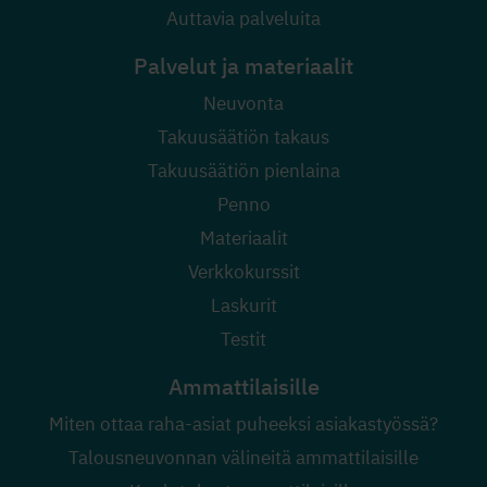
Auttavia palveluita
Palvelut ja materiaalit
Neuvonta
Takuusäätiön takaus
Takuusäätiön pienlaina
Penno
Materiaalit
Verkkokurssit
Laskurit
Testit
Ammattilaisille
Miten ottaa raha-asiat puheeksi asiakastyössä?
Talousneuvonnan välineitä ammattilaisille