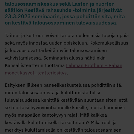
talousosaamiskeskus sekä Lasten ja nuorten
säätiön Kestävä rahasuhde -toiminta järjestivät
23.3.2023 seminaarin, jossa pohdittiin sitä, mitä
on kestävä talousosaaminen tulevaisuudessa.
Taiteet ja kulttuuri voivat tarjota uudenlaisia tapoja oppia
sekä myös innostaa uuden opiskeluun. Kokemuksellisuus
ja luovuus ovat tärkeitä myös talousosaamisen
vahvistamisessa. Seminaarin alussa nähtiinkin
Kansallisteatterin tuottama
Lehman Brothers – Rahan
monet kasvot -teatteriesitys
.
Esityksen jälkeen paneelikeskustelussa pohdittiin sitä,
miten talousosaamista ja kuluttamista tulisi
tulevaisuudessa kehittää kestävään suuntaan siten, että
se tuottaisi hyvinvointia meille kaikille, mutta huomioisi
myös maapallon kantokyvyn rajat. Mitä kaikkea
kestävällä kuluttamisella tarkoitetaan? Mikä rooli ja
merkitys kuluttamisella on kestävän talousosaamisen