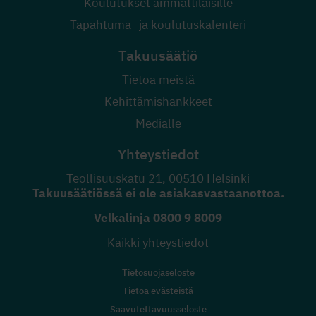
Koulutukset ammattilaisille
Tapahtuma- ja koulutuskalenteri
Takuusäätiö
Tietoa meistä
Kehittämishankkeet
Medialle
Yhteystiedot
Teollisuuskatu 21, 00510 Helsinki
Takuusäätiössä ei ole asiakasvastaanottoa.
Velkalinja
0800 9 8009
Kaikki yhteystiedot
Tietosuojaseloste
Tietoa evästeistä
Saavutettavuusseloste