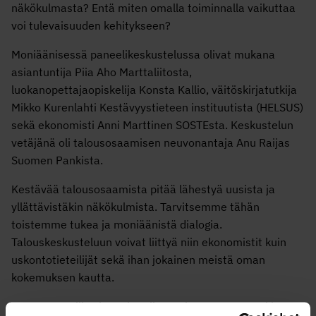
näkökulmasta? Entä miten omalla toiminnalla vaikuttaa
voi tulevaisuuden kehitykseen?
Moniäänisessä paneelikeskustelussa olivat mukana
asiantuntija Piia Aho Marttaliitosta,
luokanopettajaopiskelija Konsta Kallio, väitöskirjatutkija
Mikko Kurenlahti Kestävyystieteen instituutista (HELSUS)
sekä ekonomisti Anni Marttinen SOSTEsta. Keskustelun
vetäjänä oli talousosaamisen neuvonantaja Anu Raijas
Suomen Pankista.
Kestävää talousosaamista pitää lähestyä uusista ja
yllättävistäkin näkökulmista. Tarvitsemme tähän
toistemme tukea ja moniäänistä dialogia.
Talouskeskusteluun voivat liittyä niin ekonomistit kuin
uskontotieteilijät sekä ihan jokainen meistä oman
kokemuksen kautta.
Katso paneelikeskustelu tallenteelta Suomen Pankin