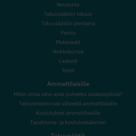
Neuvonta
Takuusäätiön takaus
Takuusäätiön pienlaina
Penno
Materiaalit
Verkkokurssit
Laskurit
Testit
Ammattilaisille
Miten ottaa raha-asiat puheeksi asiakastyössä?
Talousneuvonnan välineitä ammattilaisille
Koulutukset ammattilaisille
Tapahtuma- ja koulutuskalenteri
Takuusäätiö