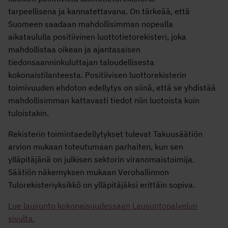
tarpeellisena ja kannatettavana. On tärkeää, että
Suomeen saadaan mahdollisimman nopealla
aikataululla positiivinen luottotietorekisteri, joka
mahdollistaa oikean ja ajantasaisen
tiedonsaanninkuluttajan taloudellisesta
kokonaistilanteesta. Positiivisen luottorekisterin
toimivuuden ehdoton edellytys on siinä, että se yhdistää
mahdollisimman kattavasti tiedot niin luotoista kuin
tuloistakin.
Rekisterin toimintaedellytykset tulevat Takuusäätiön
arvion mukaan toteutumaan parhaiten, kun sen
ylläpitäjänä on julkisen sektorin viranomaistoimija.
Säätiön näkemyksen mukaan Verohallinnon
Tulorekisteriyksikkö on ylläpitäjäksi erittäin sopiva.
Lue lausunto kokonaisuudessaan Lausuntopalvelun
sivulta.