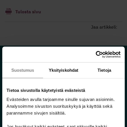
Tulosta sivu
Jaa artikkeli:
Velkalinja 0800 9 8009
Suostumus
Yksityiskohdat
Tietoja
Hallitse rahojasi
Tietoa sivustolla käytetyistä evästeistä
Evästeiden avulla tarjoamme sinulle sujuvan asioinnin.
Minä ja raha
Analysoimme sivuston suorituskykyä ja käyttöä sekä
Raha vaikuttaa ihmissuhteisiin
parannamme sivujen sisältöä.
Raha eri elämäntilanteissa
Omien tulojen ja menojen seuranta
Jos hyväksyt kaikki evästeet, saat näkyville kaikki