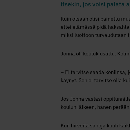
itsekin, jos voisi palata
Kuin otsaan olisi painettu mu
ettei elämässä pidä haksahtaa 
miksi luottoon turvaudutaan t
Jonna oli koulukiusattu. Kolm
– Ei tarvitse saada köniinsä, 
käynyt. Sen ei tarvitse olla ku
Jos Jonna vastasi oppitunnill
koulun jälkeen, hänen perääns
Kun hirveitä sanoja kuuli kaikki