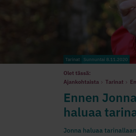
Tarinat
Sunnuntai 8.11.2020
Olet tässä:
Ajankohtaista
Tarinat
En
Ennen Jonna
haluaa tarin
Jonna haluaa tarinallaa