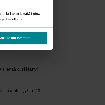
vat mieleen ja toisinpäin.
eluille, Jonna kertoo.
meille luvan kerätä tietoa
 ja turvallisesti.
a. Saattoi kulua yli
htoehtoa kuin nostaa lainaa.
Salli kaikki evästeet
udenhammas ja myös kissani
ei enää olisi jäänyt
sti ja aloin syyttämään