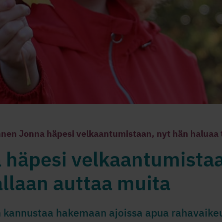
nen Jonna häpesi velkaantumistaan, nyt hän haluaa t
 häpesi velkaantumistaa
allaan auttaa muita
n kannustaa hakemaan ajoissa apua rahavaikeuk