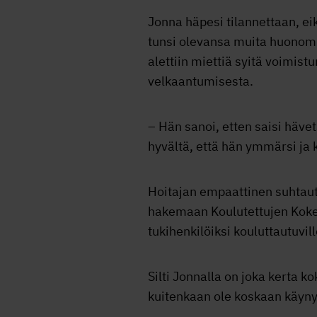
Jonna häpesi tilannettaan, e
tunsi olevansa muita huonomp
alettiin miettiä syitä voimis
velkaantumisesta.
– Hän sanoi, etten saisi häve
hyvältä, että hän ymmärsi ja 
Hoitajan empaattinen suhtautu
hakemaan Koulutettujen Koke
tukihenkilöiksi kouluttautuvil
Silti Jonnalla on joka kerta k
kuitenkaan ole koskaan käyny