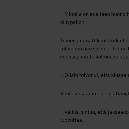
– Minulla on edelleen huono i
niin paljon.
Toinen ammattikoulututkinto 
tutkinnon hän sai suoritettua 
ei olisi piinattu kolmea vuot
– Olisin toivonut, että kiusaa
Koulukiusaaminen on jättänyt
– Välillä tuntuu, että jaksaak
luovuttaa.