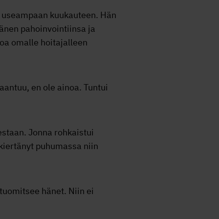
ään useampaan kuukauteen. Hän
änen pahoinvointiinsa ja
toa omalle hoitajalleen
aantuu, en ole ainoa. Tuntui
estaan. Jonna rohkaistui
kiertänyt puhumassa niin
 tuomitsee hänet. Niin ei