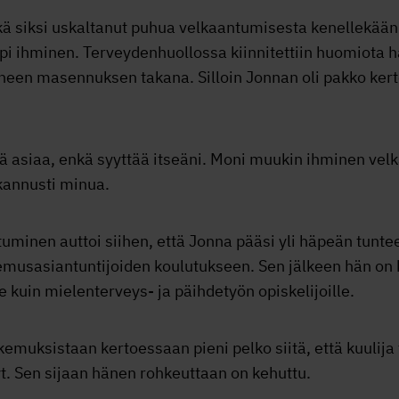
ikä siksi uskaltanut puhua velkaantumisesta kenellek
i ihminen. Terveydenhuollossa kiinnitettiin huomiota h
tuneen masennuksen takana. Silloin Jonnan oli pakko ker
tä asiaa, enkä syyttää itseäni. Moni muukin ihminen velk
kannusti minua.
minen auttoi siihen, että Jonna pääsi yli häpeän tunte
musasiantuntijoiden koulutukseen. Sen jälkeen hän on 
le kuin mielenterveys- ja päihdetyön opiskelijoille.
okemuksistaan kertoessaan pieni pelko siitä, että kuulija
t. Sen sijaan hänen rohkeuttaan on kehuttu.