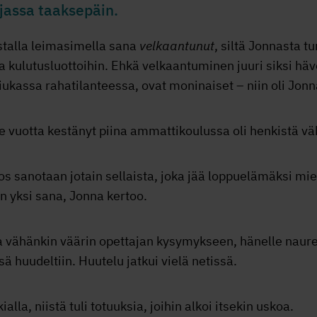
 ajassa taaksepäin.
stalla leimasimella sana
velkaantunut
, siltä Jonnasta tu
kulutusluottoihin. Ehkä velkaantuminen juuri siksi hävet
iukassa rahatilanteessa, ovat moninaiset – niin oli Jonn
e vuotta kestänyt piina ammattikoulussa oli henkistä vä
jos sanotaan jotain sellaista, joka jää loppuelämäksi mie
in yksi sana, Jonna kertoo.
a vähänkin väärin opettajan kysymykseen, hänelle nauret
ä huudeltiin. Huutelu jatkui vielä netissä.
alla, niistä tuli totuuksia, joihin alkoi itsekin uskoa.