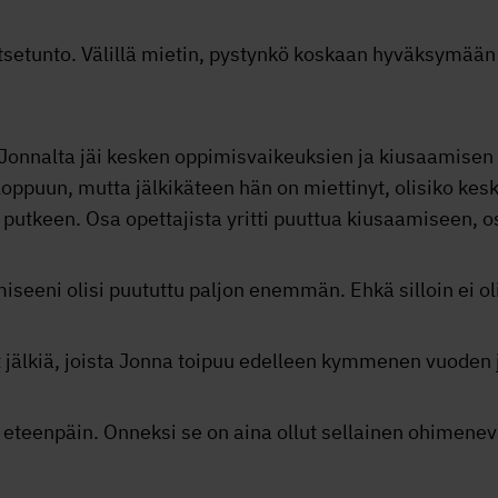
tsetunto. Välillä mietin, pystynkö koskaan hyväksymään 
Jonnalta jäi kesken oppimisvaikeuksien ja kiusaamisen 
loppuun, mutta jälkikäteen hän on miettinyt, olisiko kes
ta putkeen. Osa opettajista yritti puuttua kiusaamiseen,
miseeni olisi puututtu paljon enemmän. Ehkä silloin ei oli
 jälkiä, joista Jonna toipuu edelleen kymmenen vuoden 
o eteenpäin. Onneksi se on aina ollut sellainen ohimenev