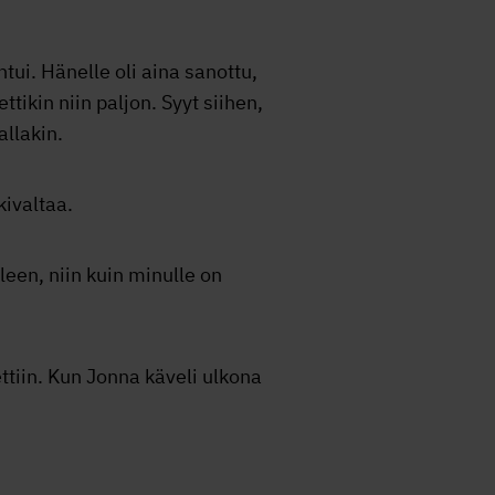
ntui. Hänelle oli aina sanottu,
tikin niin paljon. Syyt siihen,
allakin.
kivaltaa.
leen, niin kuin minulle on
tiin. Kun Jonna käveli ulkona