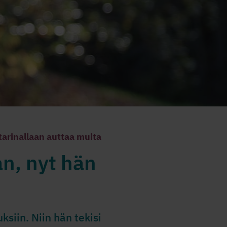
arinallaan auttaa muita
n, nyt hän
siin. Niin hän tekisi