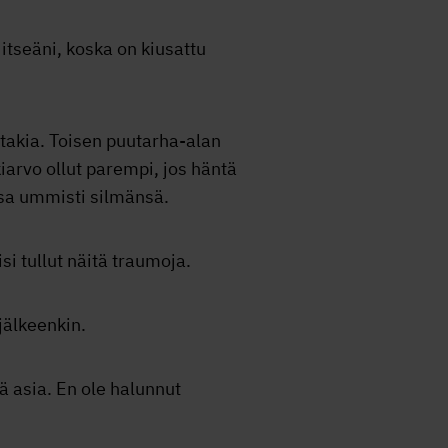
itseäni, koska on kiusattu
takia. Toisen puutarha-alan
kiarvo ollut parempi, jos häntä
 osa ummisti silmänsä.
si tullut näitä traumoja.
jälkeenkin.
ä asia. En ole halunnut