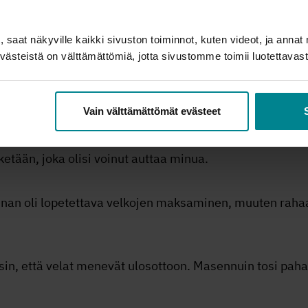
rä ennen kuin reumalääkitys alkoi auttaa. Kivut vaikutti
ä jos tulee kovia kipuja, niin olen herkkä mielialanvaiht
 saat näkyville kaikki sivuston toiminnot, kuten videot, ja annat 
ästeistä on välttämättömiä, jotta sivustomme toimii luotettavasti
onnan ammattiliitto oli ruuhkautunut hakemusten tulvast
 rahat tililleen. Selviytyäkseen hän ei nähnyt muuta vai
Vain välttämättömät evästeet
iin niukoilla tuloilla. Samaan aikaan piti poistaa viisa
t ketään, joka olisi voinut auttaa minua.
onnan oli lopetettava velkojen maksaminen, muuten rahaa 
in, että velat menevät ulosottoon. Masennuin tosi paha